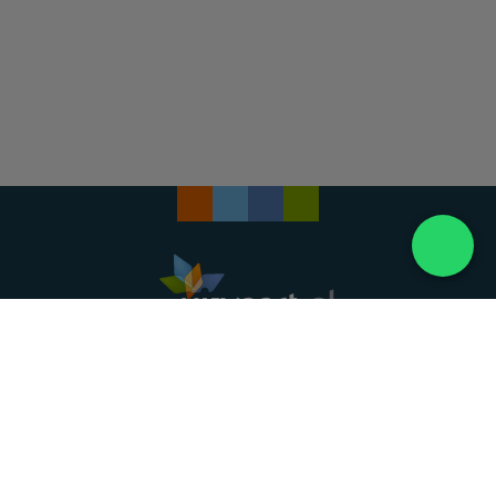
Landelijke uitvaartonderneming. Al meer dan 20
jaar uw vertrouwde partner voor een waardig
afscheid.
088 - 848 82 27
24/7 bereikbaar, dag en nacht