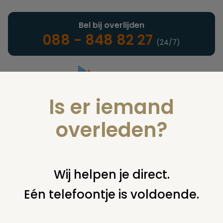
Bel bij overlijden
088 - 848 82 27
(24/7)
Is er iemand
Landelijke uitvaartonderneming
overleden?
Juridisch
Wij helpen je direct.
Eén telefoontje is voldoende.
U bent hier:
home
juridisch
begraven
grafsteen /
monument
weigeren plaatsen grafmonument