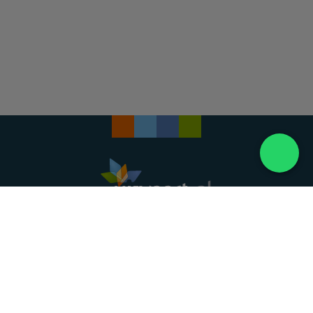
Landelijke uitvaartonderneming. Al meer dan 20
jaar uw vertrouwde partner voor een waardig
afscheid.
088 - 848 82 27
24/7 bereikbaar, dag en nacht