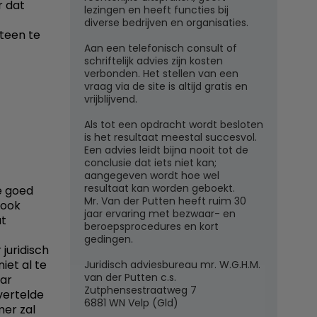
 dat
lezingen en heeft functies bij
diverse bedrijven en organisaties.
steen te
Aan een telefonisch consult of
schriftelijk advies zijn kosten
verbonden. Het stellen van een
vraag via de site is altijd gratis en
vrijblijvend.
Als tot een opdracht wordt besloten
is het resultaat meestal succesvol.
Een advies leidt bijna nooit tot de
conclusie dat iets niet kan;
aangegeven wordt hoe wel
resultaat kan worden geboekt.
e goed
Mr. Van der Putten heeft ruim 30
 ook
jaar ervaring met bezwaar- en
at
beroepsprocedures en kort
gedingen.
 juridisch
iet al te
Juridisch adviesbureau mr. W.G.H.M.
van der Putten c.s.
aar
Zutphensestraatweg 7
vertelde
6881 WN Velp (Gld)
mer zal