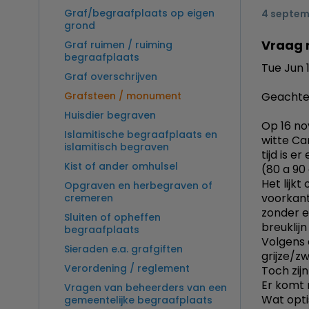
Graf/begraafplaats op eigen
4 septem
grond
Vraag 
Graf ruimen / ruiming
begraafplaats
Tue Jun 
Graf overschrijven
Grafsteen / monument
Geachte
Huisdier begraven
Op 16 no
Islamitische begraafplaats en
witte Ca
islamitisch begraven
tijd is 
Kist of ander omhulsel
(80 a 90
Het lijk
Opgraven en herbegraven of
voorkant,
cremeren
zonder e
Sluiten of opheffen
breuklijn
begraafplaats
Volgens 
Sieraden e.a. grafgiften
grijze/z
Verordening / reglement
Toch zijn
Er komt n
Vragen van beheerders van een
Wat opti
gemeentelijke begraafplaats