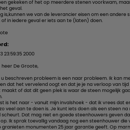
en gekeken of het op meerdere stenen voorkwam, maar
 het geval.
ag is,kunnen we van de leverancier eisen om een andere 
of in iedere geval er iets aan te (laten) doen.
oote
rd:
13 23:59:35 2000
 heer De Groote,
 u beschreven probleem is een naar probleem. Ik kan m
len dat het vervelend oogt en dat je je na verloop van tijd
 maakt of dat dit geen plek is waar de steen mogelijk ga
.
 is het naar - vanuit mijn invalshoek - dat ik vrees dat er
zo veel aan te doen is. Je kunt iets doen als een steen na n
jd scheurt. Dat mag niet en goede steenhouwers geven d
 op. Ik sprak toevallig vandaag nog een steenhouwer die 
op granieten monumenten 25 jaar garantie geeft. Op mar