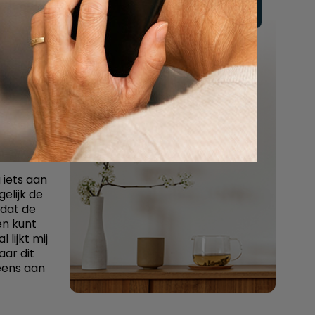
ien. Om
Vul hier uw wensen in
en niet
wer, die
Of bel ons:
 dan
088 - 848 82 27
ken.
24/7 bereikbaar
everen,
an weet
dere in,
 iets aan
elijk de
 dat de
en kunt
lijkt mij
aar dit
 eens aan