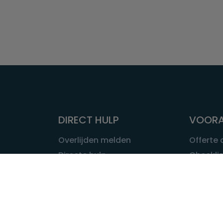
DIRECT HULP
VOORA
Overlijden melden
Offerte
Directe hulp
Checklis
Intakeformulier
Wat kost
Eerste 24 uur
Uitvaart 
Overlijden buitenland
Onze ui
Lokale uitvaart