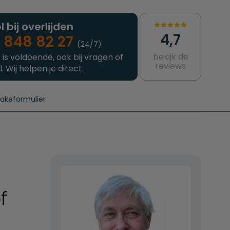
l bij overlijden
4,7
 848 82 27
(24/7)
bekijk de
 is voldoende, ook bij vragen of
reviews
l. Wij helpen je direct.
takeformulier
aanvragen
e crematie
Intakeformulier
Complete uitvaart
Contact
urzame uitvaart
Prijzen crematoria
f