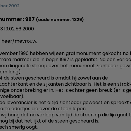
ber 2002
nummer: 997
(oude nummer: 1329)
13 19:02:56 2000
 heer/mevrouw,
vember 1996 hebben wij een grafmonument gekocht no 18
rrara marmer die in begin 1997 is geplaatst. Na een verlo
er een diagonale streep over het monument zichtbaar gew
 cm lang).
t of de steen gescheurd is omdat hij zowel aan de
achterkant en de zijkanten zichtbaar is. Het is een strakke
nige onderbreking er in. Het is echter geen breuk (er is g
 voelbaar).
de leverancier is het altijd zichtbaar geweest en spreekt
warte adertjes die over de steen lopen.
 wij bang dat na verloop van tijd de steen op die lijn gaat
og bij dat het lijkt of de steen gescheurd is.
sch smerig oogt.