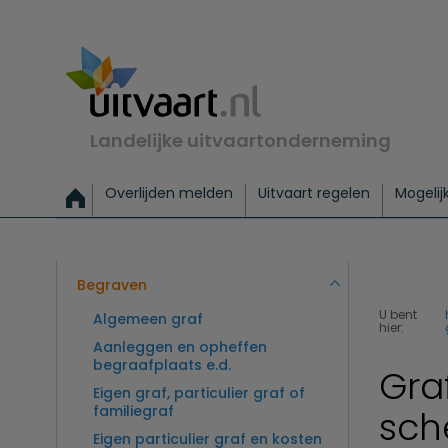
Landelijke uitvaartonderneming
Overlijden melden
Uitvaart regelen
Mogelij
Meld een overlijden
Alles over een uitvaart regelen
Uitvaartmogelijkheden
Uitvaart regelen bij leven
Alle onderwerpen
Wat kost een uitvaart?
Directe hulp bij overlijden
Keuzehulp
Uitvaart laten regelen
Checklist uitvaart 
Directe crem
Vraag
C
Exclusieve uitvaart
Begrafenis Basis
Begrafenis 
Begraven
U bent
Algemeen graf
hier:
Aanleggen en opheffen
begraafplaats e.d.
Gra
Eigen graf, particulier graf of
familiegraf
sch
Eigen particulier graf en kosten