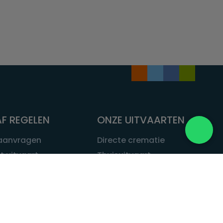
F REGELEN
ONZE UITVAARTEN
 aanvragen
Directe crematie
t uitvaart
Thuisuitvaart
 een uitvaart
Complete uitvaart
bij leven
Exclusieve uitvaart
tvaarten
Begrafenissen
Natuurbegrafenis