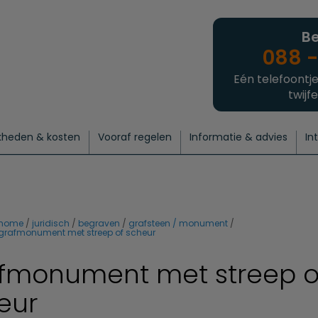
Be
088 -
Eén telefoontje
twijfe
kheden & kosten
Vooraf regelen
Informatie & advies
In
regelen
atie
 onze experts
hecklist uitvaart regelen
Waarom een uitvaart regelen?
Een laatste groet
Crematie regelen
Bedrijvengids
Intakeformulier
Thuisuitvaart crematie
Begrafenis regelen
Nieuws
Wensen vastleggen
Agenda
Offerte 
Intiem
Uitgebreid
Begrafenis Compleet
Natuurbegrafenis
Du
home
juridisch
begraven
grafsteen / monument
grafmonument met streep of scheur
fmonument met streep o
eur