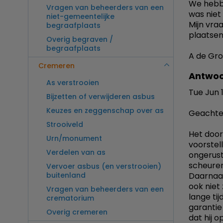
We hebb
Vragen van beheerders van een
was niet
niet-gemeentelijke
Mijn vra
begraafplaats
plaatsen 
Overig begraven /
begraafplaats
A de Gr
Cremeren
Antwoo
As verstrooien
Tue Jun 
Bijzetten of verwijderen asbus
Keuzes en zeggenschap over as
Geachte
Strooiveld
Het door
Urn/monument
voorstel
Verdelen van as
ongerust
scheuren
Vervoer asbus (en verstrooien)
buitenland
Daarnaast
ook niet 
Vragen van beheerders van een
lange ti
crematorium
garantie
Overig cremeren
dat hij 