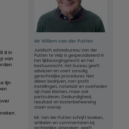
Mr Willem van der Putten
Juridisch adviesbureau Van der
 B in
Putten te Velp is gespecialiseerd in
op van
het lijkbezorgingsrecht en het
orden
bestuursrecht. Het bureau geeft
adviezen en voert zonodig
gerechtelijke procedures. Niet
alleen bedrijven, non-profit
 lijn
instellingen, notariaat en overheden
een
zijn haar klanten, maar ook
particulieren. Deskundigheid,
 over
resultaat en kostenbeheersing
staan voorop.
 breken.
Mr. Van der Putten schrijft boeken,
artikelen en commentaren bij
rechterlijke uitspraken, geeft