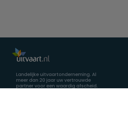
Landelijke uitvaartonderneming. Al
meer dan 20 jaar uw vertrouwde
partner voor een waardig afscheid.
088 - 848 82 27
24/7 bereikbaar, dag en nacht