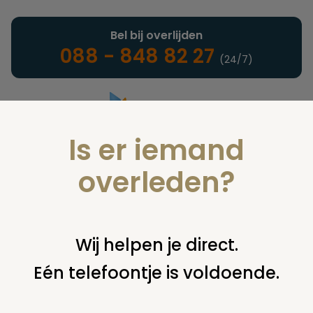
Bel bij overlijden
088 - 848 82 27
(24/7)
Is er iemand
Landelijke uitvaartonderneming
overleden?
Juridisch
Wij helpen je direct.
Eén telefoontje is voldoende.
U bent hier:
home
juridisch
begraven
graf overschrijven
vervallen grafrechten alsnog verlengen