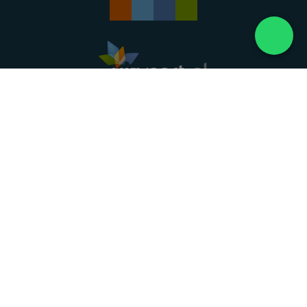
Landelijke uitvaartonderneming. Al meer dan 20
jaar uw vertrouwde partner voor een waardig
afscheid.
088 - 848 82 27
24/7 bereikbaar, dag en nacht
DIRECT HULP
Overlijden melden
Directe hulp