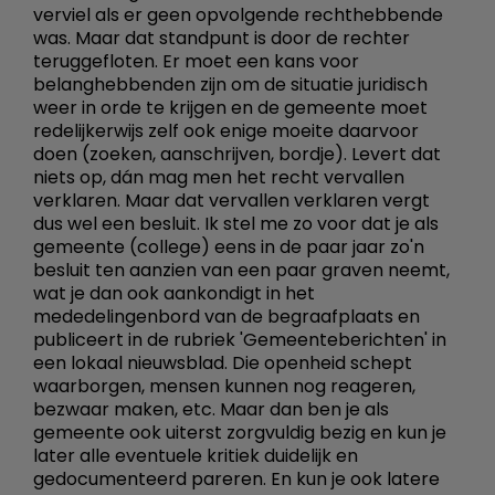
verviel als er geen opvolgende rechthebbende
was. Maar dat standpunt is door de rechter
teruggefloten. Er moet een kans voor
belanghebbenden zijn om de situatie juridisch
weer in orde te krijgen en de gemeente moet
redelijkerwijs zelf ook enige moeite daarvoor
doen (zoeken, aanschrijven, bordje). Levert dat
niets op, dán mag men het recht vervallen
verklaren. Maar dat vervallen verklaren vergt
dus wel een besluit. Ik stel me zo voor dat je als
gemeente (college) eens in de paar jaar zo'n
besluit ten aanzien van een paar graven neemt,
wat je dan ook aankondigt in het
mededelingenbord van de begraafplaats en
publiceert in de rubriek 'Gemeenteberichten' in
een lokaal nieuwsblad. Die openheid schept
waarborgen, mensen kunnen nog reageren,
bezwaar maken, etc. Maar dan ben je als
gemeente ook uiterst zorgvuldig bezig en kun je
later alle eventuele kritiek duidelijk en
gedocumenteerd pareren. En kun je ook latere