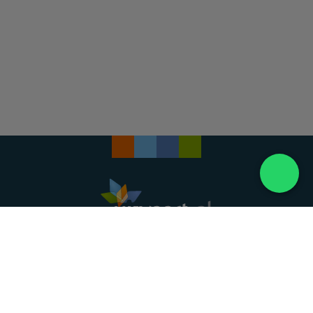
Landelijke uitvaartonderneming. Al meer dan 20
jaar uw vertrouwde partner voor een waardig
afscheid.
088 - 848 82 27