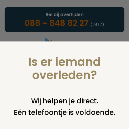
Bel bij overlijden
088 - 848 82 27
(24/7)
Is er iemand
Landelijke uitvaartonderneming
overleden?
Juridisch
Wij helpen je direct.
Eén telefoontje is voldoende.
U bent hier:
home
juridisch
begraven
graf overschrijven
overschrijven grafrecht (rechtsgeldig?)