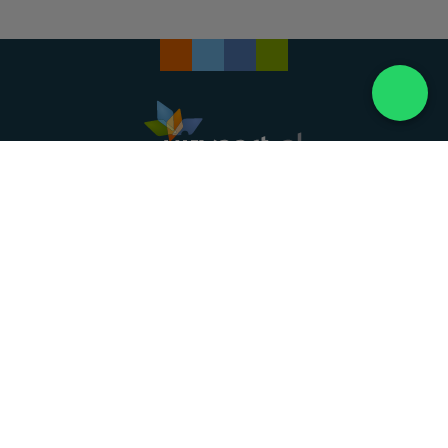
Landelijke uitvaartonderneming. Al meer dan 20
jaar uw vertrouwde partner voor een waardig
afscheid.
088 - 848 82 27
24/7 bereikbaar, dag en nacht
DIRECT HULP