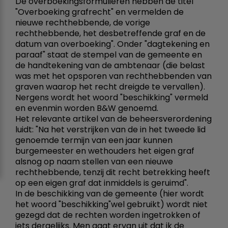
De overboekingsformulieren hebben de titel
"Overboeking grafrecht" en vermelden de
nieuwe rechthebbende, de vorige
rechthebbende, het desbetreffende graf en de
datum van overboeking". Onder "dagtekening en
paraaf" staat de stempel van de gemeente en
de handtekening van de ambtenaar (die belast
was met het opsporen van rechthebbenden van
graven waarop het recht dreigde te vervallen).
Nergens wordt het woord "beschikking" vermeld
en evenmin worden B&W genoemd.
Het relevante artikel van de beheersverordening
luidt: "Na het verstrijken van de in het tweede lid
genoemde termijn van een jaar kunnen
burgemeester en wethouders het eigen graf
alsnog op naam stellen van een nieuwe
rechthebbende, tenzij dit recht betrekking heeft
op een eigen graf dat inmiddels is geruimd".
In de beschikking van de gemeente (hier wordt
het woord "beschikking"wel gebruikt) wordt niet
gezegd dat de rechten worden ingetrokken of
iets dergelijks. Men gaat ervan uit dat ik de