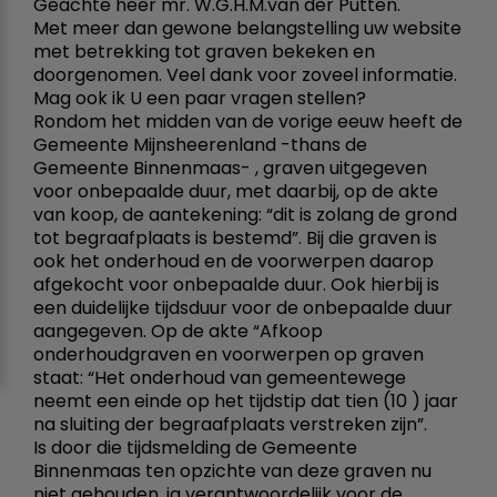
Geachte heer mr. W.G.H.M.van der Putten.
Met meer dan gewone belangstelling uw website
met betrekking tot graven bekeken en
doorgenomen. Veel dank voor zoveel informatie.
Mag ook ik U een paar vragen stellen?
Rondom het midden van de vorige eeuw heeft de
Gemeente Mijnsheerenland -thans de
Gemeente Binnenmaas- , graven uitgegeven
voor onbepaalde duur, met daarbij, op de akte
van koop, de aantekening: “dit is zolang de grond
tot begraafplaats is bestemd”. Bij die graven is
ook het onderhoud en de voorwerpen daarop
afgekocht voor onbepaalde duur. Ook hierbij is
een duidelijke tijdsduur voor de onbepaalde duur
aangegeven. Op de akte “Afkoop
onderhoudgraven en voorwerpen op graven
staat: “Het onderhoud van gemeentewege
neemt een einde op het tijdstip dat tien (10 ) jaar
na sluiting der begraafplaats verstreken zijn”.
Is door die tijdsmelding de Gemeente
Binnenmaas ten opzichte van deze graven nu
niet gehouden, ja verantwoordelijk voor de