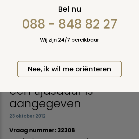
Bel nu
Voornemen
088 - 848 82 27
Gemeente
Binnenmaas tot
Wij zijn 24/7 bereikbaar
ruiming van graven
voor onbepaalde
Nee, ik wil me oriënteren
duur, waarbij toch
een tijdsduur is
aangegeven
23 oktober 2012
Vraag nummer: 32308