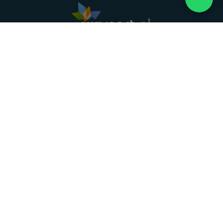
Landelijke uitvaartonderneming. Al meer dan 20
jaar uw vertrouwde partner voor een waardig
afscheid.
088 - 848 82 27
24/7 bereikbaar, dag en nacht
DIRECT HULP
Overlijden melden
Directe hulp
Intakeformulier