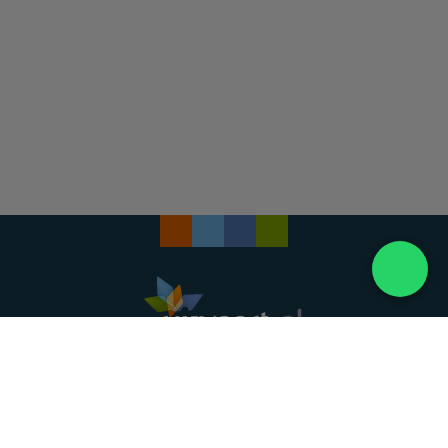
Landelijke uitvaartonderneming. Al meer dan 20
jaar uw vertrouwde partner voor een waardig
afscheid.