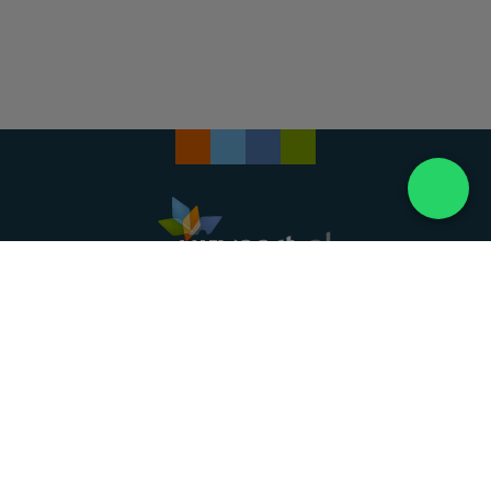
Landelijke uitvaartonderneming. Al meer dan 20
jaar uw vertrouwde partner voor een waardig
afscheid.
088 - 848 82 27
24/7 bereikbaar, dag en nacht