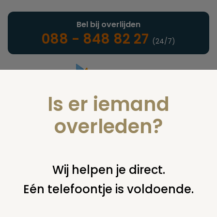
Bel bij overlijden
088 - 848 82 27
(24/7)
Is er iemand
Landelijke uitvaartonderneming
overleden?
Notarieel
Wij helpen je direct.
Eén telefoontje is voldoende.
U bent hier:
home
notarieel
afwikkeling nalatenschap
uitvaart
verwerpen van erfenis en claims van bijstand