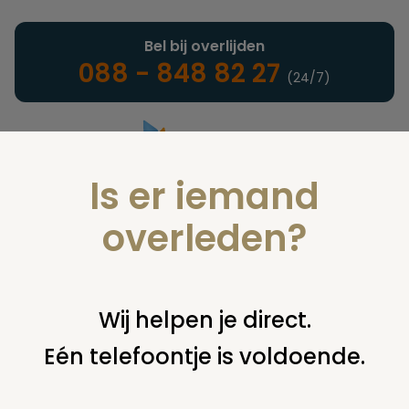
Bel bij overlijden
088 - 848 82 27
(24/7)
Is er iemand
Landelijke uitvaartonderneming
overleden?
Notarieel
Wij helpen je direct.
Eén telefoontje is voldoende.
U bent hier:
home
notarieel
afwikkeling nalatenschap
uitvaart
betaling begrafeniskosten