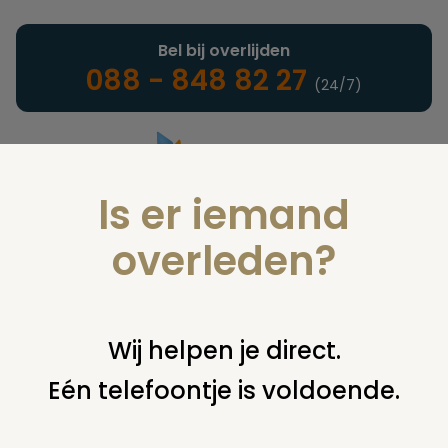
Bel bij overlijden
088 - 848 82 27
(24/7)
Is er iemand
Landelijke uitvaartonderneming
overleden?
Notarieel
Wij helpen je direct.
Eén telefoontje is voldoende.
U bent hier:
home
notarieel
afwikkeling nalatenschap
executeur
verkoop door een executeur