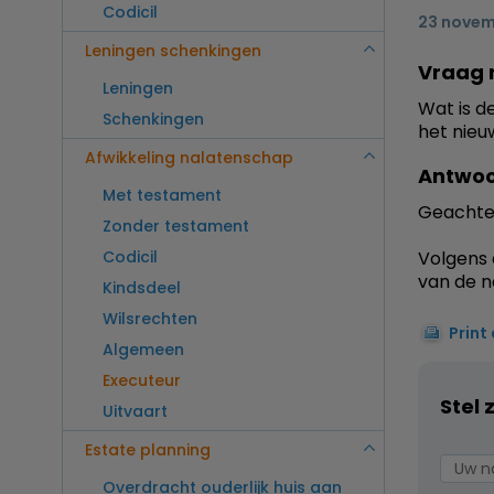
Codicil
23 novem
Leningen schenkingen
Vraag 
Leningen
Wat is d
Schenkingen
het nieu
Afwikkeling nalatenschap
Antwoo
Met testament
Geachte
Zonder testament
Codicil
Volgens 
van de n
Kindsdeel
Wilsrechten
Print
Algemeen
Executeur
Stel 
Uitvaart
Estate planning
Overdracht ouderlijk huis aan