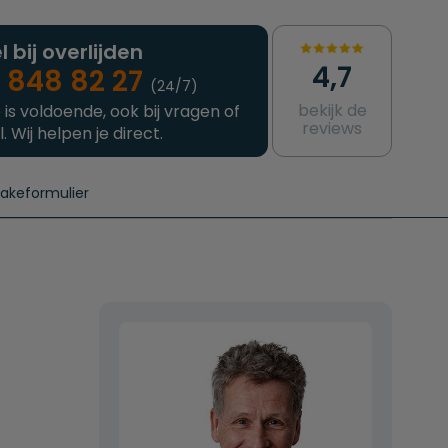
l bij overlijden
4,7
 848 82 27
(24/7)
bekijk de
 is voldoende, ook bij vragen of
reviews
l. Wij helpen je direct.
takeformulier
aanvragen
e crematie
Intakeformulier
Complete uitvaart
Contact
urzame uitvaart
Prijzen crematoria