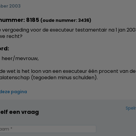
ber 2003
nummer: 8185
(oude nummer: 3436)
e vergoeding voor de executeur testamentair na 1 jan 20
we recht?
rd:
 heer/mevrouw,
de wet is het loon van een executeur één procent van d
alatenschap (tegoeden minus schulden).
 deze pagina
Spel
zelf een vraag