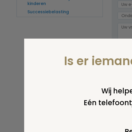
kinderen
Successiebelasting
Is er iema
Wel v
wordt
Wij helpe
Eén telefoont
Be