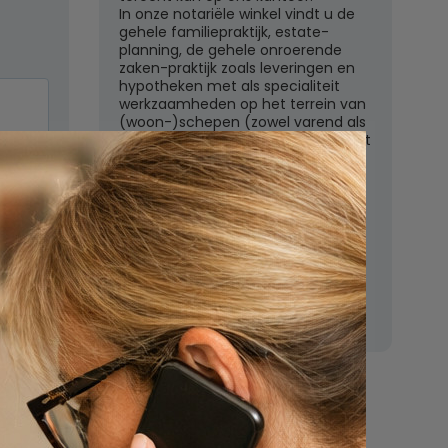
In onze notariële winkel vindt u de
gehele familiepraktijk, estate-
planning, de gehele onroerende
zaken-praktijk zoals leveringen en
hypotheken met als specialiteit
werkzaamheden op het terrein van
(woon-)schepen (zowel varend als
liggend) en het ondernemingsrecht
met een zeer uitgebreid
dienstenpakket.
Een orienterend gesprek op het
kantoor te Weesp is kosteloos en
n
vrijblijvend. Aarzelt u dan ook niet
om hiervan gebruik te maken.
Nu