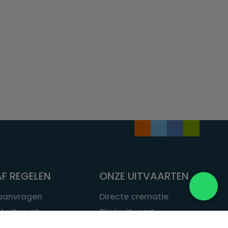
F REGELEN
ONZE UITVAARTEN
 aanvragen
Directe crematie
t uitvaart
Thuisuitvaart
 een uitvaart
Complete uitvaart