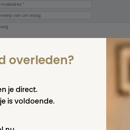
nd overleden?
erplicht, maar
Verzende
 niet gepubliceerd.
n je direct.
je is voldoende.
l nu