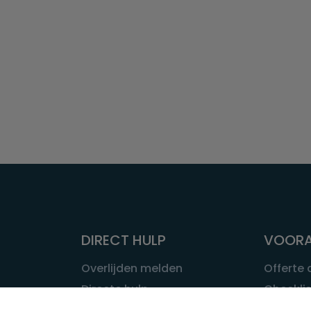
DIRECT HULP
VOORA
Overlijden melden
Offerte
Directe hulp
Checklis
Intakeformulier
Wat kost