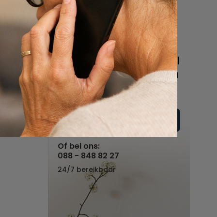
een uitvaart
regelen
Beschrijf uw wensen
online of bel ons geheel
vrijblijvend voor hulp na
een overlijden.
Vul hier uw wensen in
Of bel ons:
088 - 848 82 27
24/7 bereikbaar