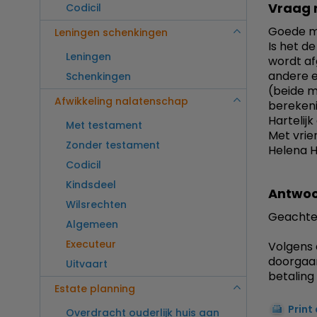
Vraag 
Codicil
Goede m
Leningen schenkingen
Is het d
Leningen
wordt af
andere e
Schenkingen
(beide m
Afwikkeling nalatenschap
bereken
Hartelij
Met testament
Met vrien
Zonder testament
Helena H
Codicil
Kindsdeel
Antwoo
Wilsrechten
Geachte
Algemeen
Executeur
Volgens 
doorgaan
Uitvaart
betaling 
Estate planning
Print
Overdracht ouderlijk huis aan