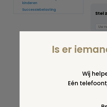
kinderen
Successiebelasting
Stel 
Is er iema
Wij helpe
Eén telefoont
Wel v
wordt
Be