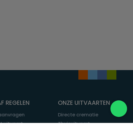
F REGELEN
ONZE UITVAARTEN
 aanvragen
Directe crematie
t uitvaart
Thuisuitvaart
 een uitvaart
Complete uitvaart