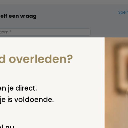
Spel
zelf een vraag
nd overleden?
n je direct.
je is voldoende.
erplicht, maar
Verzende
 niet gepubliceerd.
l nu