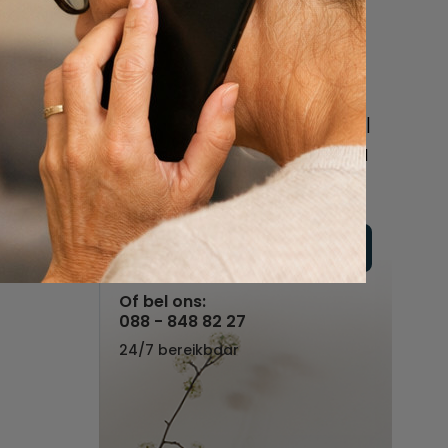
een uitvaart
regelen
Beschrijf uw wensen
online of bel ons geheel
vrijblijvend voor hulp na
een overlijden.
Vul hier uw wensen in
Of bel ons:
088 - 848 82 27
24/7 bereikbaar