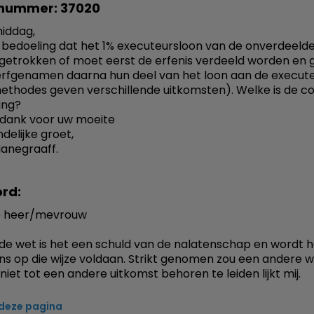
nummer: 37020
iddag,
e bedoeling dat het 1% executeursloon van de onverdeelde
getrokken of moet eerst de erfenis verdeeld worden en 
rfgenamen daarna hun deel van het loon aan de execute
ethodes geven verschillende uitkomsten). Welke is de c
ing?
k dank voor uw moeite
delijke groet,
anegraaff.
rd:
 heer/mevrouw
de wet is het een schuld van de nalatenschap en wordt h
s op die wijze voldaan. Strikt genomen zou een andere w
niet tot een andere uitkomst behoren te leiden lijkt mij.
 deze pagina