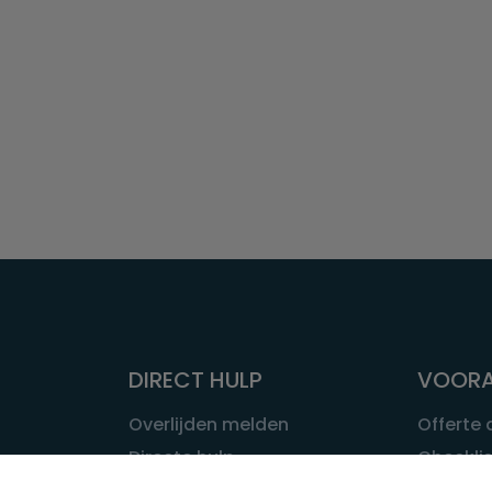
DIRECT HULP
VOORA
Overlijden melden
Offerte
Directe hulp
Checklis
Intakeformulier
Wat kost