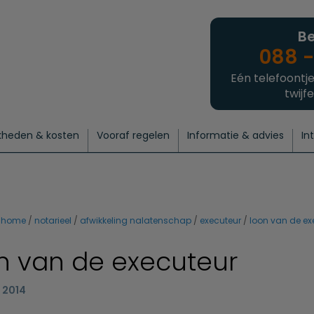
Be
088 -
Eén telefoontje
twijfe
kheden & kosten
Vooraf regelen
Informatie & advies
In
regelen
atie
 onze experts
hecklist uitvaart regelen
Waarom een uitvaart regelen?
Een laatste groet
Crematie regelen
Bedrijvengids
Intakeformulier
Thuisuitvaart crematie
Begrafenis regelen
Nieuws
Wensen vastleggen
Agenda
Offerte 
Intiem
Uitgebreid
Begrafenis Compleet
Natuurbegrafenis
Du
home
notarieel
afwikkeling nalatenschap
executeur
loon van de ex
n van de executeur
i 2014