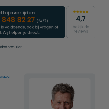
l bij overlijden
4,7
 848 82 27
(24/7)
bekijk de
 is voldoende, ook bij vragen of
reviews
l. Wij helpen je direct.
takeformulier
aanvragen
e crematie
Intakeformulier
Complete uitvaart
Contact
urzame uitvaart
Prijzen crematoria
ecuteur