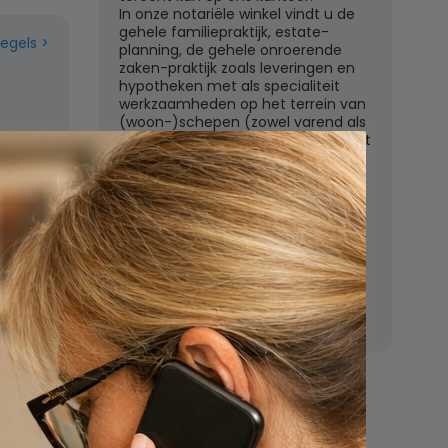
In onze notariële winkel vindt u de
gehele familiepraktijk, estate-
regels
planning, de gehele onroerende
zaken-praktijk zoals leveringen en
hypotheken met als specialiteit
werkzaamheden op het terrein van
(woon-)schepen (zowel varend als
liggend) en het ondernemingsrecht
met een zeer uitgebreid
dienstenpakket.
Een orienterend gesprek op het
kantoor te Weesp is kosteloos en
vrijblijvend. Aarzelt u dan ook niet
om hiervan gebruik te maken.
n
Nu