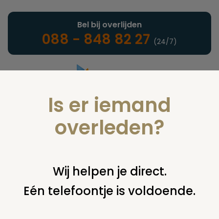
Bel bij overlijden
088 - 848 82 27
(24/7)
Is er iemand
Landelijke uitvaartonderneming
overleden?
Notarieel
Wij helpen je direct.
Eén telefoontje is voldoende.
U bent hier:
home
notarieel
afwikkeling nalatenschap
executeur
decharge verlenen aan de executeur