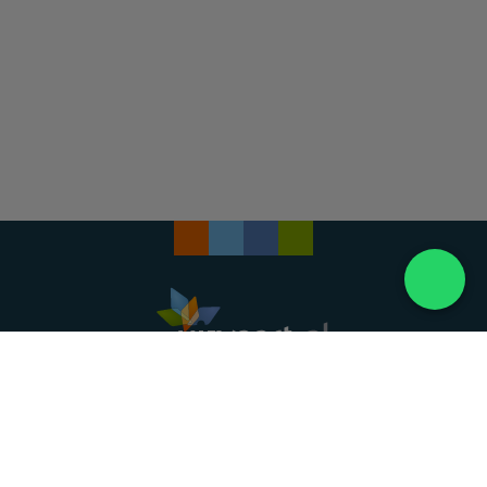
Landelijke uitvaartonderneming. Al meer dan 20
jaar uw vertrouwde partner voor een waardig
afscheid.