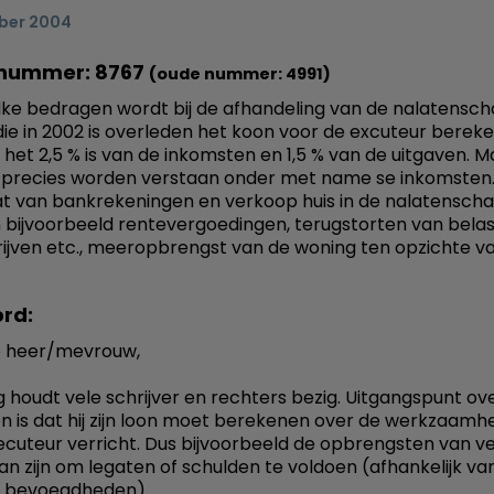
ber 2004
nummer: 8767
(oude nummer: 4991)
ke bedragen wordt bij de afhandeling van de nalatensc
ie in 2002 is overleden het koon voor de excuteur bereke
 het 2,5 % is van de inkomsten en 1,5 % van de uitgaven. 
precies worden verstaan onder met name se inkomsten. 
at van bankrekeningen en verkoop huis in de nalatensch
n bijvoorbeeld rentevergoedingen, terugstorten van belas
ijven etc., meeropbrengst van de woning ten opzichte 
rd:
 heer/mevrouw,
 houdt vele schrijver en rechters bezig. Uitgangspunt ov
 is dat hij zijn loon moet berekenen over de werkzaamh
executeur verricht. Dus bijvoorbeeld de opbrengsten van 
an zijn om legaten of schulden te voldoen (afhankelijk va
 bevoegdheden).