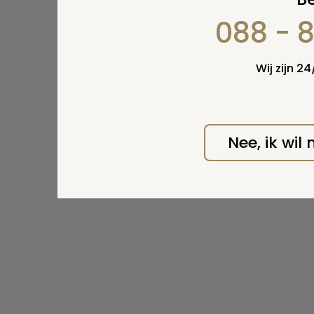
088 - 
Wel v
wordt
Wij zijn 2
Nee, ik wil