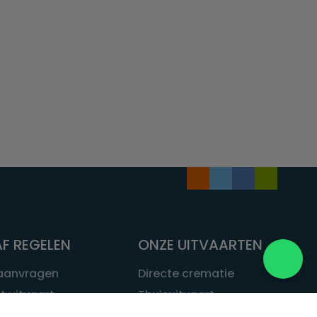
F REGELEN
ONZE UITVAARTEN
 aanvragen
Directe crematie
t uitvaart
Thuisuitvaart
 een uitvaart
Complete uitvaart