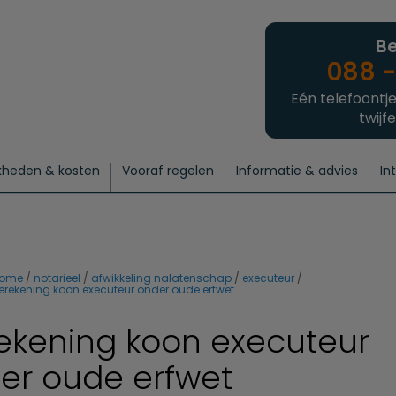
Be
088 -
Eén telefoontje
twijfe
kheden & kosten
Vooraf regelen
Informatie & advies
In
regelen
atie
 onze experts
hecklist uitvaart regelen
Waarom een uitvaart regelen?
Een laatste groet
Crematie regelen
Bedrijvengids
Intakeformulier
Thuisuitvaart crematie
Begrafenis regelen
Nieuws
Wensen vastleggen
Agenda
Offerte 
Intiem
Uitgebreid
Begrafenis Compleet
Natuurbegrafenis
Du
ome
notarieel
afwikkeling nalatenschap
executeur
erekening koon executeur onder oude erfwet
ekening koon executeur
er oude erfwet