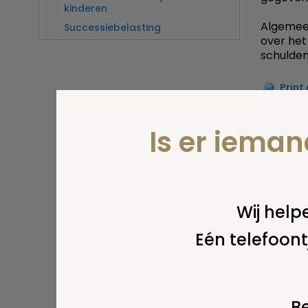
kinderen
Algemee
Successiebelasting
over het
schulden
Print
Is er iema
Stel 
Wij helpe
Eén telefoont
Be