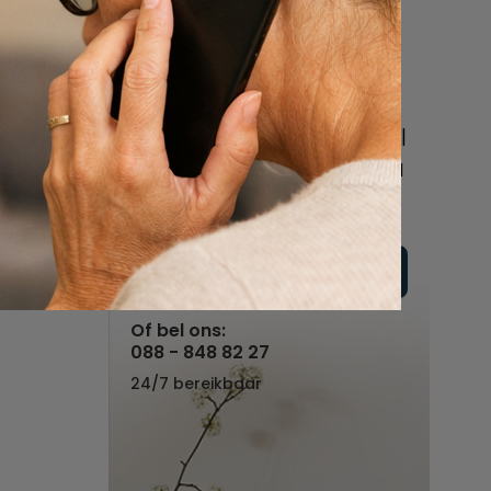
een uitvaart
regelen
n
Beschrijf uw wensen
online of bel ons geheel
vrijblijvend voor hulp na
een overlijden.
Vul hier uw wensen in
Of bel ons:
088 - 848 82 27
24/7 bereikbaar