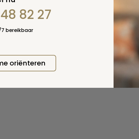
848 82 27
erplicht, maar
Verzende
 niet gepubliceerd.
4/7 bereikbaar
 me oriënteren