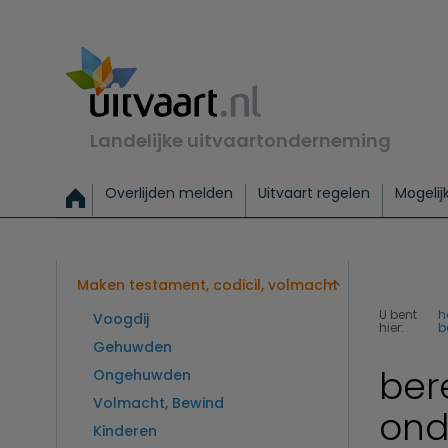
Landelijke uitvaartonderneming
Overlijden melden
Uitvaart regelen
Mogelij
Meld een overlijden
Alles over een uitvaart regelen
Uitvaartmogelijkheden
Uitvaart regelen bij leven
Alle onderwerpen
Wat kost een uitvaart?
Directe hulp bij overlijden
Keuzehulp
Uitvaart laten regelen
Checklist uitvaart 
Directe crem
Vraag
C
Exclusieve uitvaart
Begrafenis Basis
Begrafenis 
Maken testament, codicil, volmacht
U bent
h
Voogdij
hier:
b
Gehuwden
ber
Ongehuwden
Volmacht, Bewind
ond
Kinderen