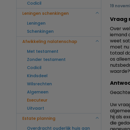
Codicil
19 novem
Leningen schenkingen
Vraag 
Leningen
Over wel
Schenkingen
iemand d
weet sat
Afwikkeling nalatenschap
moet nu 
Met testament
totaal d
os allee
Zonder testament
nutsbedr
Codicil
waarde?
Kindsdeel
Antwoo
Wilsrechten
Algemeen
Geachte
Executeur
Uw vraag
Uitvaart
algemeen
hij als 
Estate planning
die geda
Overdracht ouderlijk huis aan
gegeven