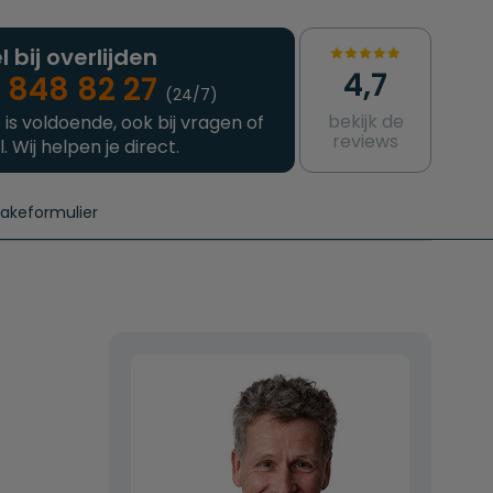
l bij overlijden
4,7
 848 82 27
(24/7)
bekijk de
 is voldoende, ook bij vragen of
reviews
l. Wij helpen je direct.
takeformulier
aanvragen
e crematie
Intakeformulier
Complete uitvaart
Contact
urzame uitvaart
Prijzen crematoria