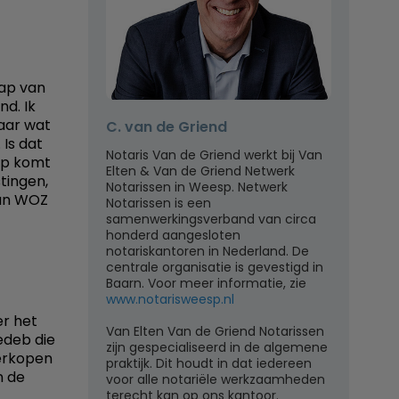
hap van
nd. Ik
Maar wat
C. van de Griend
Is dat
Notaris Van de Griend werkt bij Van
ap komt
Elten & Van de Griend Netwerk
tingen,
Notarissen in Weesp. Netwerk
van WOZ
Notarissen is een
samenwerkingsverband van circa
honderd aangesloten
notariskantoren in Nederland. De
centrale organisatie is gevestigd in
Baarn. Voor meer informatie, zie
www.notarisweesp.nl
er het
Van Elten Van de Griend Notarissen
edeb die
zijn gespecialiseerd in de algemene
verkopen
praktijk. Dit houdt in dat iedereen
n de
voor alle notariële werkzaamheden
terecht kan op ons kantoor.