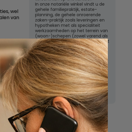
In onze notariële winkel vindt u de
gehele familiepraktijk, estate-
ies, wel
planning, de gehele onroerende
alen van
zaken-praktijk zoals leveringen en
hypotheken met als specialiteit
werkzaamheden op het terrein van
(woon-)schepen (zowel varend als
liggend) en het ondernemingsrecht
met een zeer uitgebreid
dienstenpakket.
regels
Een orienterend gesprek op het
kantoor te Weesp is kosteloos en
vrijblijvend. Aarzelt u dan ook niet
om hiervan gebruik te maken.
Nu