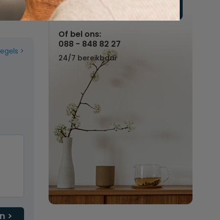
Vul hier uw wensen in
Of bel ons:
088 - 848 82 27
regels
24/7 bereikbaar
n