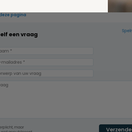
.M. van der Putten
 deze pagina
Spel
zelf een vraag
erplicht, maar
Verzende
 niet gepubliceerd.