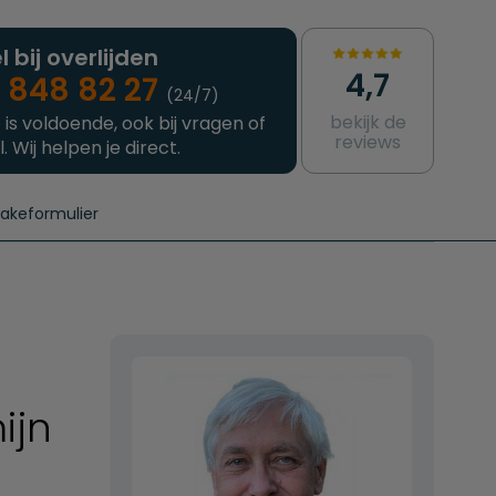
l bij overlijden
4,7
 848 82 27
(24/7)
bekijk de
 is voldoende, ook bij vragen of
reviews
l. Wij helpen je direct.
takeformulier
aanvragen
e crematie
Intakeformulier
Complete uitvaart
Contact
urzame uitvaart
Prijzen crematoria
ijn