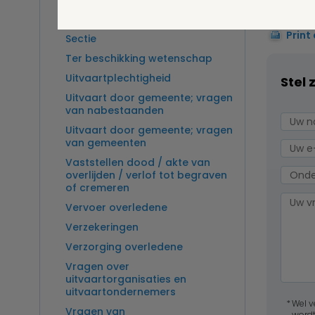
mr W.G.H
Overlijden op zee en
zeebegrafenis
Print
Sectie
Ter beschikking wetenschap
Uitvaartplechtigheid
Stel 
Uitvaart door gemeente; vragen
van nabestaanden
Uitvaart door gemeente; vragen
van gemeenten
Vaststellen dood / akte van
overlijden / verlof tot begraven
of cremeren
Vervoer overledene
Verzekeringen
Verzorging overledene
Vragen over
uitvaartorganisaties en
uitvaartondernemers
Wel v
Vragen van
wordt