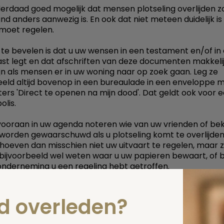
nderdaad goed mogelijk dat mensen plotseling overlijden 
nd anders aanwezig is. En ook dat niet meteen duidelijk is
 moet regelen.
te bevelen is dat u uw wensen in een testament en/of in
vast legt en dat afschriften van deze documenten makkelij
ijn als mensen er in uw woning naar op zoek gaan. Leg ze
eeld altijd bovenop in een bureaulade in een enveloppe m
tters 'Direct te openen na mijn dood'. Dat geldt ook voor 
olis.
ooraan in uw agenda noteren wie van uw vrienden of b
orden gewaarschuwd als u plotseling komt te overlijden
oeven dan misschien niet uw uitvaart te regelen, maar 
ijvoorbeeld wel weten waar u uw papieren bewaart, of b
onderneming u een regeling hebt getroffen.
ige uitvaartverzekeraars is het mogelijk om zodanige af
 dat zij uw uitvaart uitvoeren, zonder dat er nog iemand 
nd overleden?
t te komen die er formeel zorg voor draagt. Dat is precie
evallig had ik er vorige week een gesprekje over met de dir