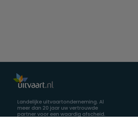
Landelijke uitvaartonderneming. Al
meer dan 20 jaar uw vertrouwde
partner voor een waardig afscheid.
088 - 848 82 27
24/7 bereikbaar, dag en nacht