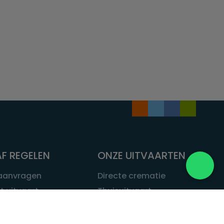
F REGELEN
ONZE UITVAARTEN
 aanvragen
Directe crematie
t uitvaart
Thuisuitvaart
 een uitvaart
Complete uitvaart
bij leven
Exclusieve uitvaart