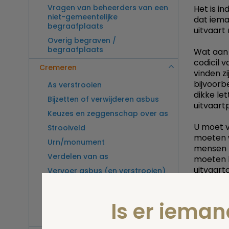
Vragen van beheerders van een
Het is i
niet-gemeentelijke
dat iema
begraafplaats
uitvaart
Overig begraven /
begraafplaats
Wat aan 
codicil 
Cremeren
vinden z
bijvoorb
As verstrooien
dikke le
Bijzetten of verwijderen asbus
uitvaartp
Keuzes en zeggenschap over as
U moet v
Strooiveld
moeten w
Urn/monument
mensen h
Verdelen van as
moeten b
uitvaart
Vervoer asbus (en verstrooien)
buitenland
Bij somm
Vragen van beheerders van een
te maken
Is er iema
crematorium
pas hoef
Overig cremeren
wilt. To