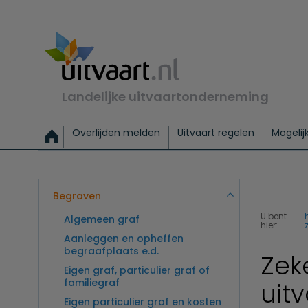
Landelijke uitvaartonderneming
Overlijden melden
Uitvaart regelen
Mogelij
Meld een overlijden
Alles over een uitvaart regelen
Uitvaartmogelijkheden
Uitvaart regelen bij leven
Alle onderwerpen
Wat kost een uitvaart?
Directe hulp bij overlijden
Keuzehulp
Uitvaart laten regelen
Checklist uitvaart 
Directe crem
Vraag
C
Exclusieve uitvaart
Begrafenis Basis
Begrafenis 
Begraven
U bent
Algemeen graf
hier:
Aanleggen en opheffen
begraafplaats e.d.
Zek
Eigen graf, particulier graf of
familiegraf
uit
Eigen particulier graf en kosten