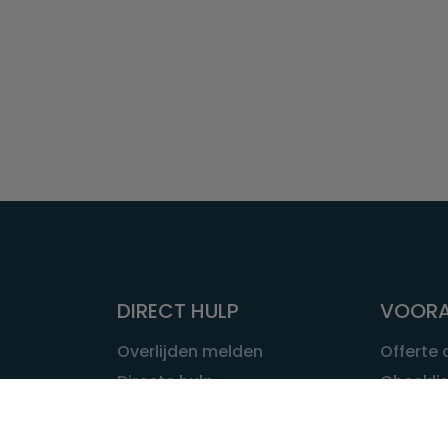
DIRECT HULP
VOORA
Overlijden melden
Offerte
Directe hulp
Checklis
Intakeformulier
Wat kost
Eerste 24 uur
Uitvaart 