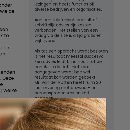
lezingen en heeft functies bij
zonder
diverse bedrijven en organisaties.
 wie de
Aan een telefonisch consult of
schriftelijk advies zijn kosten
 een
verbonden. Het stellen van een
k te
vraag via de site is altijd gratis en
vrijblijvend.
et in
Als tot een opdracht wordt besloten
een
is het resultaat meestal succesvol.
Een advies leidt bijna nooit tot de
conclusie dat iets niet kan;
ekenden
aangegeven wordt hoe wel
resultaat kan worden geboekt.
. Deze
Mr. Van der Putten heeft ruim 30
ze
jaar ervaring met bezwaar- en
ij welke
beroepsprocedures en kort
gedingen.
spraken
Juridisch adviesbureau mr. W.G.H.M.
van der Putten c.s.
aan te
Zutphensestraatweg 7
s wat u
6881 WN Velp (Gld)
ectie