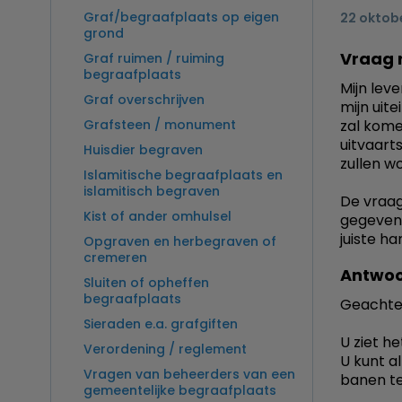
Graf/begraafplaats op eigen
22 oktob
grond
Vraag 
Graf ruimen / ruiming
begraafplaats
Mijn leve
Graf overschrijven
mijn uite
Grafsteen / monument
zal kome
uitvaart
Huisdier begraven
zullen w
Islamitische begraafplaats en
islamitisch begraven
De vraag
Kist of ander omhulsel
gegevens
juiste h
Opgraven en herbegraven of
cremeren
Antwoo
Sluiten of opheffen
begraafplaats
Geachte
Sieraden e.a. grafgiften
U ziet he
Verordening / reglement
U kunt a
Vragen van beheerders van een
banen te
gemeentelijke begraafplaats