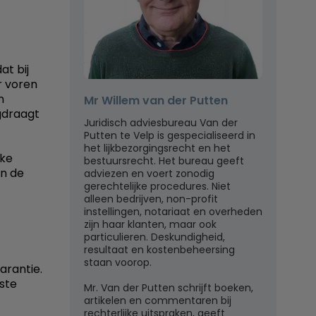
at bij
ar voren
n
Mr Willem van der Putten
rgdraagt
Juridisch adviesbureau Van der
Putten te Velp is gespecialiseerd in
het lijkbezorgingsrecht en het
jke
bestuursrecht. Het bureau geeft
in de
adviezen en voert zonodig
gerechtelijke procedures. Niet
alleen bedrijven, non-profit
instellingen, notariaat en overheden
zijn haar klanten, maar ook
particulieren. Deskundigheid,
resultaat en kostenbeheersing
staan voorop.
garantie.
iste
Mr. Van der Putten schrijft boeken,
artikelen en commentaren bij
rechterlijke uitspraken, geeft