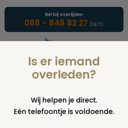
Bel bij overlijden
088 - 848 82 27
(24/7)
Is er iemand
Landelijke uitvaartonderneming
overleden?
Juridisch
Wij helpen je direct.
Eén telefoontje is voldoende.
U bent hier:
home
juridisch
overige
wilsbeschikking
opmaken van laatste wil door advocaat mogelijk?