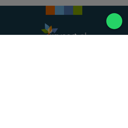
Landelijke uitvaartonderneming. Al meer dan 20
jaar uw vertrouwde partner voor een waardig
afscheid.
088 - 848 82 27
24/7 bereikbaar, dag en nacht
DIRECT HULP
Overlijden melden