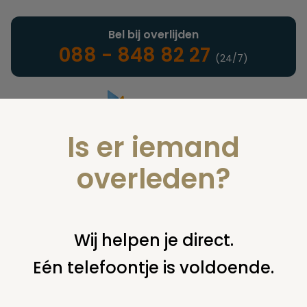
Bel bij overlijden
088 - 848 82 27
(24/7)
Is er iemand
Landelijke uitvaartonderneming
overleden?
Juridisch
Wij helpen je direct.
Eén telefoontje is voldoende.
U bent hier:
home
juridisch
overige
wilsbeschikking
executeur-testamentair benoemen (sinds 1-1-2003)