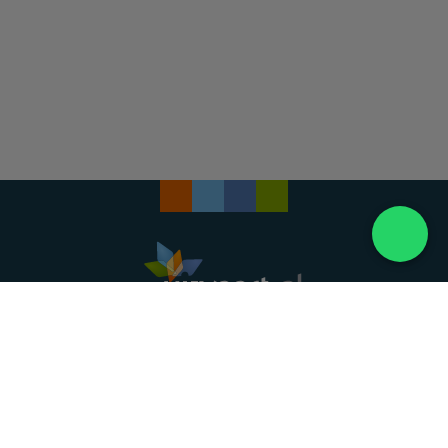
Landelijke uitvaartonderneming. Al meer dan 20
jaar uw vertrouwde partner voor een waardig
afscheid.
088 - 848 82 27