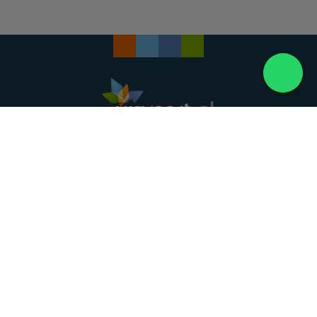
Landelijke uitvaartonderneming. Al meer dan 20
jaar uw vertrouwde partner voor een waardig
afscheid.
088 - 848 82 27
24/7 bereikbaar, dag en nacht
DIRECT HULP