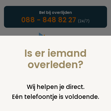
Bel bij overlijden
088 - 848 82 27
(24/7)
Is er iemand
Landelijke uitvaartonderneming
overleden?
Juridisch
Wij helpen je direct.
Eén telefoontje is voldoende.
U bent hier:
home
juridisch
overige
vervoer overledene
lijkvervoer met eigen auto