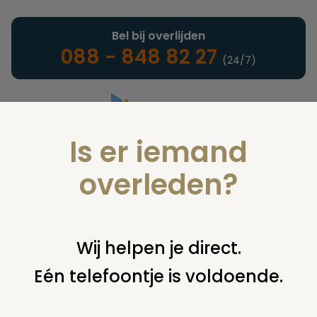
Bel bij overlijden
088 - 848 82 27
(24/7)
Is er iemand
Landelijke uitvaartonderneming
overleden?
Juridisch
Wij helpen je direct.
Eén telefoontje is voldoende.
U bent hier:
home
juridisch
overige
uitvaartplechtigheid
apart afscheid bij uitvaart