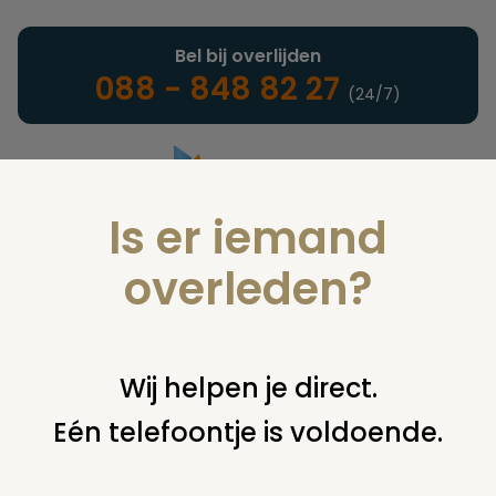
Bel bij overlijden
088 - 848 82 27
(24/7)
Is er iemand
Landelijke uitvaartonderneming
overleden?
Juridisch
Wij helpen je direct.
Eén telefoontje is voldoende.
U bent hier:
home
juridisch
overige
uitvaart door
gemeente; vragen van nabestaanden
costs of cremation