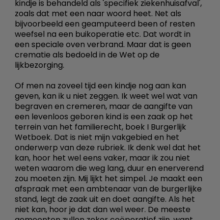
kindje is behandeld als 'specifiek ziekenhuisafval',
zoals dat met een naar woord heet. Net als
bijvoorbeeld een geamputeerd been of resten
weefsel na een buikoperatie etc. Dat wordt in
een speciale oven verbrand. Maar dat is geen
crematie als bedoeld in de Wet op de
lijkbezorging.
Of men na zoveel tijd een kindje nog aan kan
geven, kan ik u niet zeggen. Ik weet wel wat van
begraven en cremeren, maar de aangifte van
een levenloos geboren kind is een zaak op het
terrein van het familierecht, boek I Burgerlijk
Wetboek. Dat is niet mijn vakgebied en het
onderwerp van deze rubriek. Ik denk wel dat het
kan, hoor het wel eens vaker, maar ik zou niet
weten waarom die weg lang, duur en enerverend
zou moeten zijn. Mij lijkt het simpel. Je maakt een
afspraak met een ambtenaar van de burgerlijke
stand, legt de zaak uit en doet aangifte. Als het
niet kan, hoor je dat dan wel weer. De meeste
gemeenten zullen zeker coöperatief zijn, want