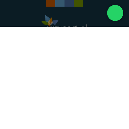
Landelijke uitvaartonderneming. Al meer dan 20
jaar uw vertrouwde partner voor een waardig
afscheid.
088 - 848 82 27
24/7 bereikbaar, dag en nacht
DIRECT HULP
Overlijden melden
Directe hulp