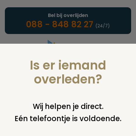
Bel bij overlijden
088 - 848 82 27
(24/7)
Is er iemand
Landelijke uitvaartonderneming
overleden?
Juridisch
Wij helpen je direct.
Eén telefoontje is voldoende.
U bent hier:
home
juridisch
overige
buitenland
begraven
in belgie