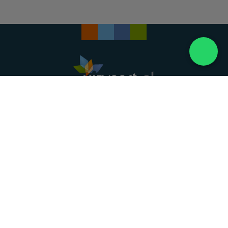
Landelijke uitvaartonderneming. Al meer dan 20
jaar uw vertrouwde partner voor een waardig
afscheid.
088 - 848 82 27
24/7 bereikbaar, dag en nacht
DIRECT HULP