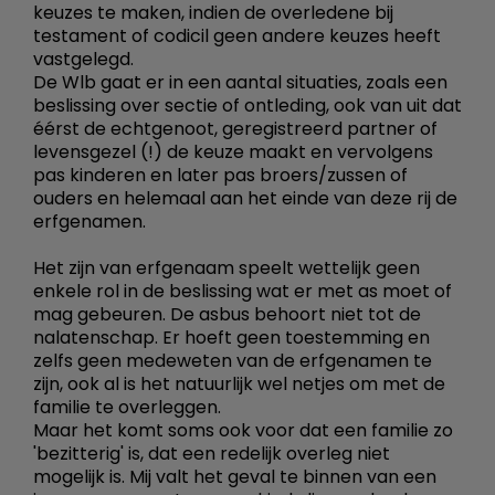
keuzes te maken, indien de overledene bij
testament of codicil geen andere keuzes heeft
vastgelegd.
De Wlb gaat er in een aantal situaties, zoals een
beslissing over sectie of ontleding, ook van uit dat
éérst de echtgenoot, geregistreerd partner of
levensgezel (!) de keuze maakt en vervolgens
pas kinderen en later pas broers/zussen of
ouders en helemaal aan het einde van deze rij de
erfgenamen.
Het zijn van erfgenaam speelt wettelijk geen
enkele rol in de beslissing wat er met as moet of
mag gebeuren. De asbus behoort niet tot de
nalatenschap. Er hoeft geen toestemming en
zelfs geen medeweten van de erfgenamen te
zijn, ook al is het natuurlijk wel netjes om met de
familie te overleggen.
Maar het komt soms ook voor dat een familie zo
'bezitterig' is, dat een redelijk overleg niet
mogelijk is. Mij valt het geval te binnen van een