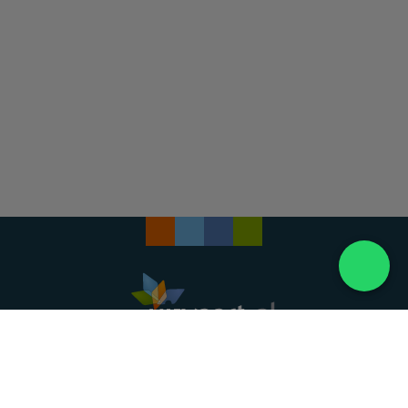
Landelijke uitvaartonderneming. Al meer dan 20
jaar uw vertrouwde partner voor een waardig
afscheid.