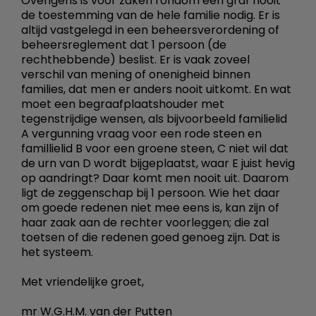
Overigens is voor zaken rondom een graf nooit
de toestemming van de hele familie nodig. Er is
altijd vastgelegd in een beheersverordening of
beheersreglement dat 1 persoon (de
rechthebbende) beslist. Er is vaak zoveel
verschil van mening of onenigheid binnen
families, dat men er anders nooit uitkomt. En wat
moet een begraafplaatshouder met
tegenstrijdige wensen, als bijvoorbeeld familielid
A vergunning vraag voor een rode steen en
famillielid B voor een groene steen, C niet wil dat
de urn van D wordt bijgeplaatst, waar E juist hevig
op aandringt? Daar komt men nooit uit. Daarom
ligt de zeggenschap bij 1 persoon. Wie het daar
om goede redenen niet mee eens is, kan zijn of
haar zaak aan de rechter voorleggen; die zal
toetsen of die redenen goed genoeg zijn. Dat is
het systeem.
Met vriendelijke groet,
mr W.G.H.M. van der Putten