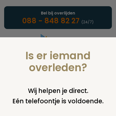
Bel bij overlijden
088 - 848 82 27
(24/7)
Is er iemand
Landelijke uitvaartonderneming
overleden?
Juridisch
Wij helpen je direct.
Eén telefoontje is voldoende.
U bent hier:
home
juridisch
cremeren
bijzetten of
verwijderen asbus
grafrechten en plaatsing urn