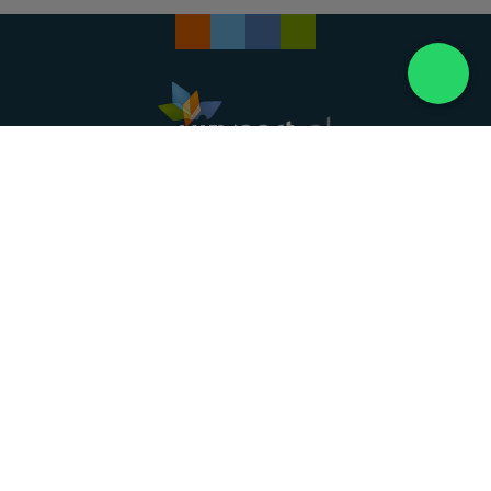
Landelijke uitvaartonderneming. Al meer dan 20
jaar uw vertrouwde partner voor een waardig
afscheid.
088 - 848 82 27
24/7 bereikbaar, dag en nacht
DIRECT HULP
Overlijden melden