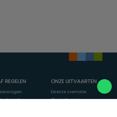
F REGELEN
ONZE UITVAARTEN
 aanvragen
Directe crematie
t uitvaart
Thuisuitvaart
 een uitvaart
Complete uitvaart
bij leven
Exclusieve uitvaart