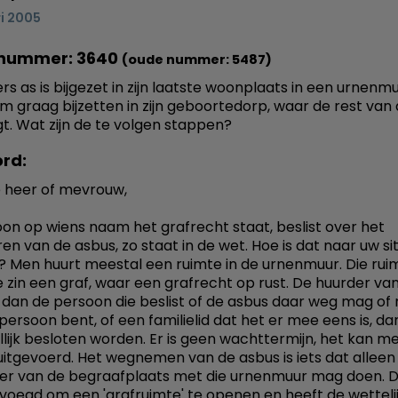
i 2005
nummer: 3640
(oude nummer: 5487)
rs as is bijgezet in zijn laatste woonplaats in een urnenmu
em graag bijzetten in zijn geboortedorp, waar de rest van
igt. Wat zijn de te volgen stappen?
rd:
 heer of mevrouw,
on op wiens naam het grafrecht staat, beslist over het
en van de asbus, zo staat in de wet. Hoe is dat naar uw si
? Men huurt meestal een ruimte in de urnenmuur. Die ruimt
he zin een graf, waar een grafrecht op rust. De huurder va
s dan de persoon die beslist of de asbus daar weg mag of n
 persoon bent, of een familielid dat het er mee eens is, d
lijk besloten worden. Er is geen wachttermijn, het kan m
itgevoerd. Het wegnemen van de asbus is iets dat alleen
r van de begraafplaats met die urnenmuur mag doen. Die
voegd om een 'grafruimte' te openen en heeft de wettelij