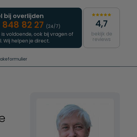
l bij overlijden
4,7
 848 82 27
(24/7)
bekijk de
 is voldoende, ook bij vragen of
reviews
l. Wij helpen je direct.
takeformulier
aanvragen
e crematie
Intakeformulier
Complete uitvaart
Contact
urzame uitvaart
Prijzen crematoria
de