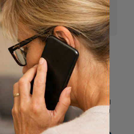
E-mail:
mr.vanderputten@gmail.com
Nu
een uitvaart
n
regelen
Beschrijf uw wensen
online of bel ons geheel
vrijblijvend voor hulp na
een overlijden.