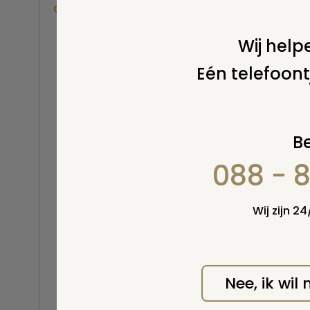
Overige
Balsemen en thanatopraxie
Wij helpe
Belastingen
Eén telefoont
Buitenland
Erfenis / erfrecht
Euthanasie
Kinderen / baby
Be
Koninklijk Huis
088 - 
Kosten uitvaart
Wel v
wordt
Lijkschouwing
Milieu
Wij zijn 2
Mortuarium / rouwcentrum
Natuurlijke en niet-natuurlijke
dood
Opbaren
Nee, ik wil
Orgaandonatie