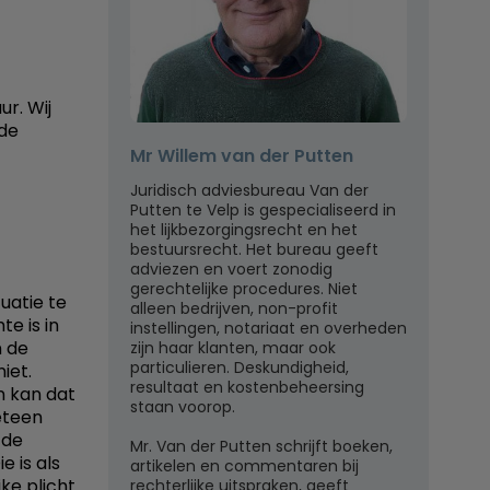
ur. Wij
 de
Mr Willem van der Putten
Juridisch adviesbureau Van der
Putten te Velp is gespecialiseerd in
het lijkbezorgingsrecht en het
bestuursrecht. Het bureau geeft
adviezen en voert zonodig
gerechtelijke procedures. Niet
tuatie te
alleen bedrijven, non-profit
e is in
instellingen, notariaat en overheden
n de
zijn haar klanten, maar ook
particulieren. Deskundigheid,
iet.
resultaat en kostenbeheersing
an kan dat
staan voorop.
eteen
 de
Mr. Van der Putten schrijft boeken,
 is als
artikelen en commentaren bij
ke plicht
rechterlijke uitspraken, geeft