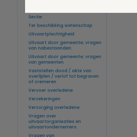
Overlijden op zee en
zeebegrafenis
Sectie
Ter beschikking wetenschap
Uitvaartplechtigheid
Uitvaart door gemeente; vragen
van nabestaanden
Uitvaart door gemeente; vragen
van gemeenten
Vaststellen dood / akte van
overlijden / verlof tot begraven
of cremeren
Vervoer overledene
Verzekeringen
Verzorging overledene
Vragen over
uitvaartorganisaties en
uitvaartondernemers
Vragen van