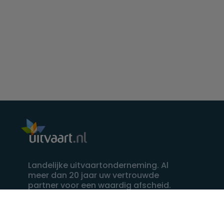
Landelijke uitvaartonderneming. Al
meer dan 20 jaar uw vertrouwde
partner voor een waardig afscheid.
088 - 848 82 27
24/7 bereikbaar, dag en nacht