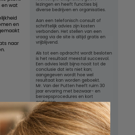
lezingen en heeft functies bij
n en wat
diverse bedrijven en organisaties.
lijkheid
Aan een telefonisch consult of
komen en
schriftelijk advies zijn kosten
 gemaakt
verbonden. Het stellen van een
vraag via de site is altijd gratis en
vrijblijvend.
ats naar
n.
Als tot een opdracht wordt besloten
is het resultaat meestal succesvol.
Een advies leidt bijna nooit tot de
conclusie dat iets niet kan;
aangegeven wordt hoe wel
resultaat kan worden geboekt.
Mr. Van der Putten heeft ruim 30
jaar ervaring met bezwaar- en
beroepsprocedures en kort
gedingen.
regels
Juridisch adviesbureau mr. W.G.H.M.
van der Putten c.s.
Zutphensestraatweg 7
6881 WN Velp (Gld)