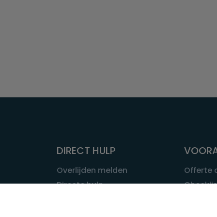
DIRECT HULP
VOORA
Overlijden melden
Offerte
Directe hulp
Checklis
Intakeformulier
Wat kost
Eerste 24 uur
Uitvaart 