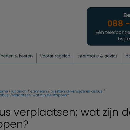
Be
088 -
Eén telefoontje
twijfe
kheden & kosten
Vooraf regelen
Informatie & advies
In
regelen
atie
 onze experts
hecklist uitvaart regelen
Waarom een uitvaart regelen?
Een laatste groet
Crematie regelen
Bedrijvengids
Intakeformulier
Thuisuitvaart crematie
Begrafenis regelen
Nieuws
Wensen vastleggen
Agenda
Offerte 
Intiem
Uitgebreid
Begrafenis Compleet
Natuurbegrafenis
Du
ome
juridisch
cremeren
bijzetten of verwijderen asbus
sbus verplaatsen; wat zijn de stappen?
us verplaatsen; wat zijn 
ppen?