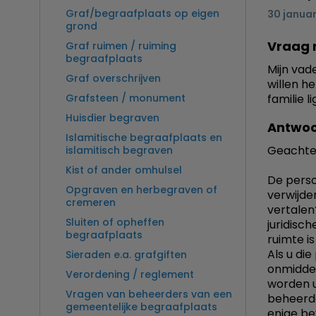
Graf/begraafplaats op eigen
30 januar
grond
Vraag 
Graf ruimen / ruiming
begraafplaats
Mijn vade
Graf overschrijven
willen h
Grafsteen / monument
familie l
Huisdier begraven
Antwoo
Islamitische begraafplaats en
Geachte
islamitisch begraven
Kist of ander omhulsel
De perso
Opgraven en herbegraven of
verwijder
cremeren
vertalen
Sluiten of opheffen
juridisc
begraafplaats
ruimte i
Als u die
Sieraden e.a. grafgiften
onmiddel
Verordening / reglement
worden u
Vragen van beheerders van een
beheerde
gemeentelijke begraafplaats
enige be