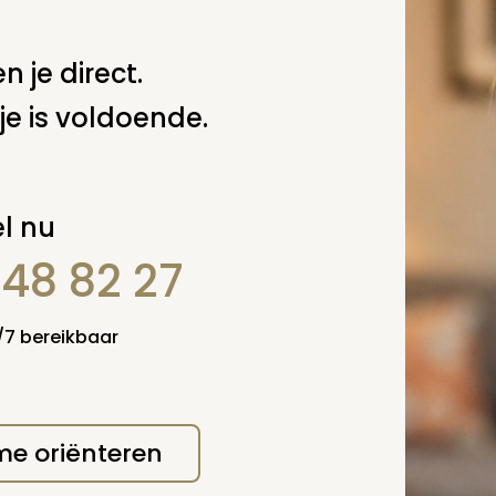
n je direct.
je is voldoende.
l nu
848 82 27
erplicht, maar
Verzende
 niet gepubliceerd.
4/7 bereikbaar
 me oriënteren