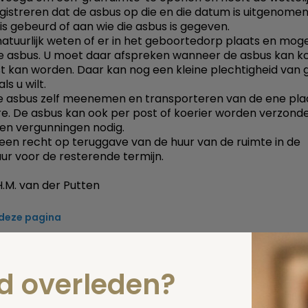
gistreren dat de asbus op die en die datum is uitgenome
is gebeurd of aan wie die asbus is gegeven.
atuurlijk weten of er in het geboortedorp plaats en moge
de asbus. U moet daar afspreken wanneer de asbus kan 
t kan worden. Daar kan nog een kleine plechtigheid van
ls u wilt.
e asbus zelf meenemen en transporteren van de ene pla
e. De asbus kan ook per post of koerier worden verzonde
geen vergunningen nodig.
een recht op teruggave van de huur van de ruimte in de
r voor de resterende termijn.
.M. van der Putten
 deze pagina
Spel
zelf een vraag
nd overleden?