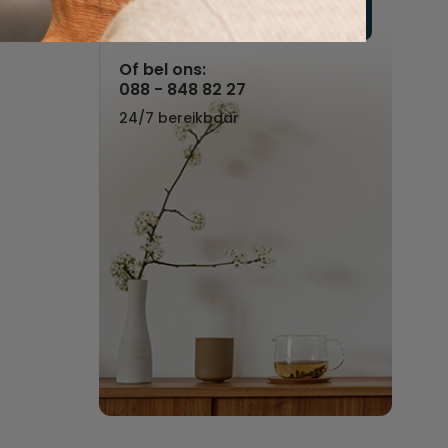
Vul hier uw wensen in
Of bel ons:
088 - 848 82 27
24/7 bereikbaar