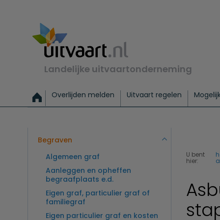
Landelijke uitvaartonderneming
Overlijden melden
Uitvaart regelen
Mogelij
Meld een overlijden
Alles over een uitvaart regelen
Uitvaartmogelijkheden
Uitvaart regelen bij leven
Alle onderwerpen
Wat kost een uitvaart?
Directe hulp bij overlijden
Keuzehulp
Uitvaart laten regelen
Checklist uitvaart 
Directe crem
Vraag
C
Exclusieve uitvaart
Begrafenis Basis
Begrafenis 
Begraven
U bent
h
Algemeen graf
hier:
a
Aanleggen en opheffen
begraafplaats e.d.
Asb
Eigen graf, particulier graf of
familiegraf
sta
Eigen particulier graf en kosten