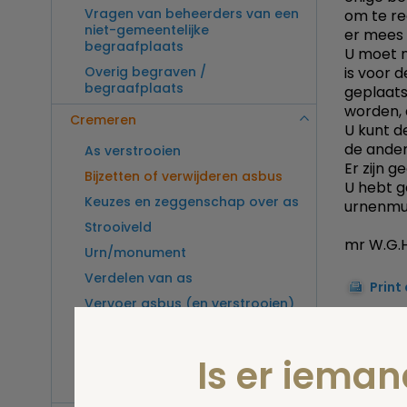
Vragen van beheerders van een
om te re
niet-gemeentelijke
er mees 
begraafplaats
U moet n
Overig begraven /
is voor 
begraafplaats
geplaats
worden, a
Cremeren
U kunt d
de ander
As verstrooien
Er zijn 
Bijzetten of verwijderen asbus
U hebt g
Keuzes en zeggenschap over as
urnenmuu
Strooiveld
mr W.G.H
Urn/monument
Verdelen van as
Print
Vervoer asbus (en verstrooien)
buitenland
Vragen van beheerders van een
Stel 
Is er iema
crematorium
Overig cremeren