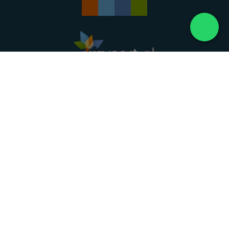
Landelijke uitvaartonderneming. Al meer dan 20
jaar uw vertrouwde partner voor een waardig
afscheid.
088 - 848 82 27
24/7 bereikbaar, dag en nacht
DIRECT HULP
Overlijden melden
Directe hulp