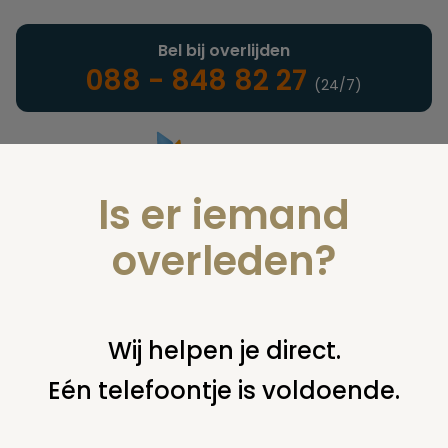
Bel bij overlijden
088 - 848 82 27
(24/7)
Is er iemand
Landelijke uitvaartonderneming
overleden?
Juridisch
Wij helpen je direct.
Eén telefoontje is voldoende.
U bent hier:
home
juridisch
cremeren
bijzetten of
verwijderen asbus
asbus uit graf verwijderen