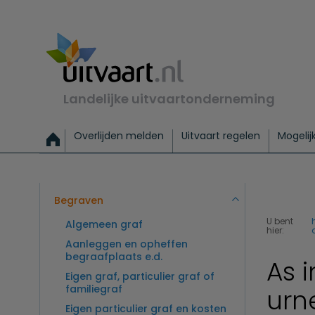
Landelijke uitvaartonderneming
Overlijden melden
Uitvaart regelen
Mogelij
Meld een overlijden
Alles over een uitvaart regelen
Uitvaartmogelijkheden
Uitvaart regelen bij leven
Alle onderwerpen
Wat kost een uitvaart?
Directe hulp bij overlijden
Keuzehulp
Uitvaart laten regelen
Checklist uitvaart 
Directe crem
Vraag
C
Exclusieve uitvaart
Begrafenis Basis
Begrafenis 
Begraven
U bent
Algemeen graf
hier:
Aanleggen en opheffen
begraafplaats e.d.
As 
Eigen graf, particulier graf of
familiegraf
urn
Eigen particulier graf en kosten