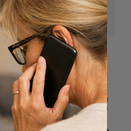
e zelf
E-mail:
mr.vanderputten@gmail.com
 een
aten
 dat
fplaats.
Nu
een uitvaart
regelen
regels
Beschrijf uw wensen
online of bel ons geheel
vrijblijvend voor hulp na
een overlijden.