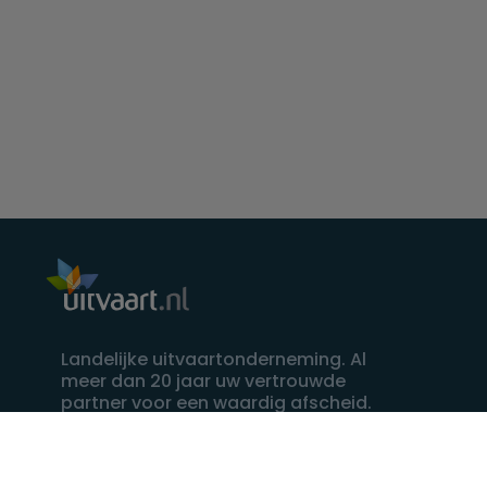
Landelijke uitvaartonderneming. Al
meer dan 20 jaar uw vertrouwde
partner voor een waardig afscheid.
088 - 848 82 27
24/7 bereikbaar, dag en nacht