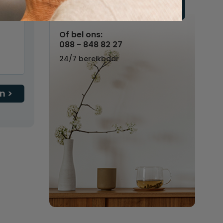
Vul hier uw wensen in
Of bel ons:
088 - 848 82 27
24/7 bereikbaar
n