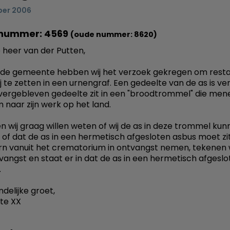
ber 2006
nummer: 4569
(oude nummer: 8620)
heer van der Putten,
in de gemeente hebben wij het verzoek gekregen om rest
j te zetten in een urnengraf. Een gedeelte van de as is ve
vergebleven gedeelte zit in een "broodtrommel" die menee
naar zijn werk op het land.
n wij graag willen weten of wij de as in deze trommel ku
n of dat de as in een hermetisch afgesloten asbus moet zit
urn vanuit het crematorium in ontvangst nemen, tekenen wi
vangst en staat er in dat de as in een hermetisch afgesl
.
delijke groet,
te XX