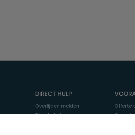
DIRECT HULP
VOORA
Overlijden melden
Offerte
Directe hulp
Checklis
Intakeformulier
Wat kost
Eerste 24 uur
Uitvaart 