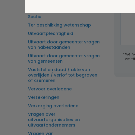
Overlijden op zee en
zeebegrafenis
Sectie
Ter beschikking wetenschap
Uitvaartplechtigheid
Uitvaart door gemeente; vragen
van nabestaanden
Wel v
Uitvaart door gemeente; vragen
wordt
van gemeenten
Vaststellen dood / akte van
overlijden / verlof tot begraven
of cremeren
Vervoer overledene
Verzekeringen
Verzorging overledene
Vragen over
uitvaartorganisaties en
uitvaartondernemers
Vragen van