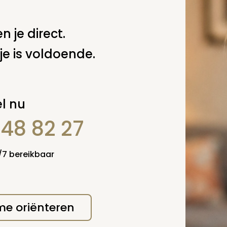
 u nu niet meer zelf controleren; dus ik zou er als gemeent
antwoordelijkheid voor nemen en in het register feitelijk
en dat een ander dat zegt. U kunt de rechthebbende of
n je direct.
e de trommel met de asresten aanreikt, een verklaring l
dat het gaat om een deel van de as van overledene X. En
je is voldoende.
atuurlijk goed bewaren in de administratie van de begraa
delijke groet,
.M. van der Putten
l nu
848 82 27
 deze pagina
Spel
4/7 bereikbaar
zelf een vraag
 me oriënteren