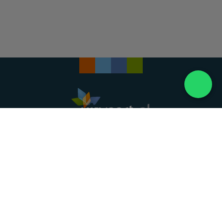
Landelijke uitvaartonderneming. Al meer dan 20
jaar uw vertrouwde partner voor een waardig
afscheid.
088 - 848 82 27
24/7 bereikbaar, dag en nacht