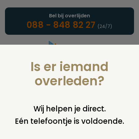
Bel bij overlijden
088 - 848 82 27
(24/7)
Is er iemand
Landelijke uitvaartonderneming
overleden?
Juridisch
Wij helpen je direct.
Eén telefoontje is voldoende.
U bent hier:
home
juridisch
begraven
overig begraven /
begraafplaats
pachter graf, toegang kerkhof en
erfdienstbaarheid