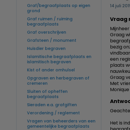
Graf/begraafplaats op eigen
14 juli 201
grond
Vraag 
Graf ruimen / ruiming
begraafplaats
Mijnheer
Graf overschrijven
Graag wi
Grafsteen / monument
begraafp
bezig on
Huisdier begraven
vindbaar
Islamitische begraafplaats en
een regi
islamitisch begraven
plaats w
Kist of ander omhulsel
nauwkeu
Graag ve
Opgraven en herbegraven of
Met vrien
cremeren
Monique
Sluiten of opheffen
begraafplaats
Antwoo
Sieraden e.a. grafgiften
Geachte
Verordening / reglement
Vragen van beheerders van een
Het is i
gemeentelijke begraafplaats
begraafp