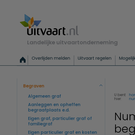
Landelijke uitvaartonderneming
Overlijden melden
Uitvaart regelen
Mogelij
Meld een overlijden
Alles over een uitvaart regelen
Uitvaartmogelijkheden
Uitvaart regelen bij leven
Alle onderwerpen
Wat kost een uitvaart?
Directe hulp bij overlijden
Keuzehulp
Uitvaart laten regelen
Checklist uitvaart 
Directe crem
Vraag
C
Exclusieve uitvaart
Begrafenis Basis
Begrafenis 
Begraven
U bent
ho
Algemeen graf
hier:
nu
Aanleggen en opheffen
begraafplaats e.d.
Num
Eigen graf, particulier graf of
familiegraf
beg
Eigen particulier graf en kosten