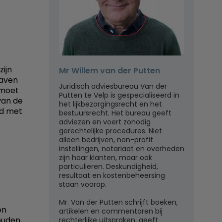
ijn
Mr Willem van der Putten
raven
Juridisch adviesbureau Van der
 moet
Putten te Velp is gespecialiseerd in
van de
het lijkbezorgingsrecht en het
ld met
bestuursrecht. Het bureau geeft
adviezen en voert zonodig
gerechtelijke procedures. Niet
alleen bedrijven, non-profit
instellingen, notariaat en overheden
zijn haar klanten, maar ook
particulieren. Deskundigheid,
resultaat en kostenbeheersing
staan voorop.
Mr. Van der Putten schrijft boeken,
en
artikelen en commentaren bij
ouden,
rechterlijke uitspraken, geeft