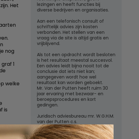
lezingen en heeft functies bij
ijn. Het
diverse bedrijven en organisaties.
Aan een telefonisch consult of
kaarten
schriftelijk advies zijn kosten
verbonden. Het stellen van een
ven.
vraag via de site is altijd gratis en
vrijblijvend.
en
je nog
Als tot een opdracht wordt besloten
is het resultaat meestal succesvol.
 graf 1
Een advies leidt bijna nooit tot de
 de
conclusie dat iets niet kan;
aangegeven wordt hoe wel
resultaat kan worden geboekt.
op welke
Mr. Van der Putten heeft ruim 30
jaar ervaring met bezwaar- en
beroepsprocedures en kort
e
gedingen.
f is
Juridisch adviesbureau mr. W.G.H.M.
van der Putten c.s.
Zutphensestraatweg 7
6881 WN Velp (Gld)
wet