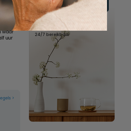
recht
Vul hier uw wensen in
rafnummer
Of bel ons:
s het
088 - 848 82 27
n waar
24/7 bereikbaar
lf uur
regels