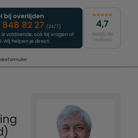
l bij overlijden
4,7
 848 82 27
(24/7)
bekijk de
 is voldoende, ook bij vragen of
reviews
l. Wij helpen je direct.
takeformulier
aanvragen
e crematie
Intakeformulier
Complete uitvaart
Contact
urzame uitvaart
Prijzen crematoria
ing
d)