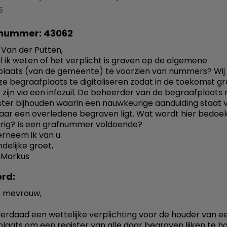
5
nummer: 43062
 Van der Putten,
l ik weten of het verplicht is graven op de algemene
laats (van de gemeente) te voorzien van nummers? Wij z
ze begraafplaats te digitaliseren zodat in de toekomst g
 zijn via een infozuil. De beheerder van de begraafplaats
ster bijhouden waarin een nauwkeurige aanduiding staat 
aar een overledene begraven ligt. Wat wordt hier bedoe
rig? Is een grafnummer voldoende?
rneem ik van u.
delijke groet,
 Markus
rd:
 mevrouw,
nderdaad een wettelijke verplichting voor de houder van e
laats om een register van alle daar begraven lijken te h