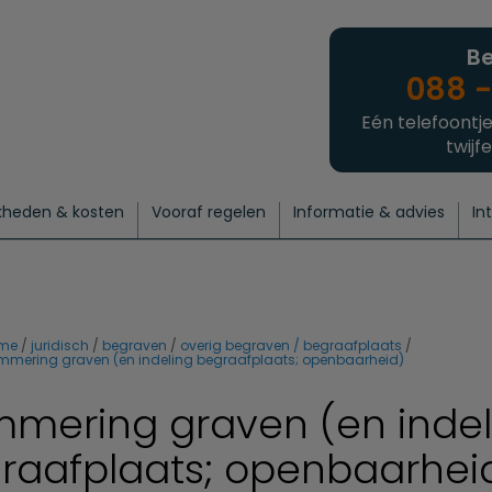
Be
088 -
Eén telefoontje
twijfe
kheden & kosten
Vooraf regelen
Informatie & advies
In
regelen
atie
 onze experts
hecklist uitvaart regelen
Waarom een uitvaart regelen?
Een laatste groet
Crematie regelen
Bedrijvengids
Intakeformulier
Thuisuitvaart crematie
Begrafenis regelen
Nieuws
Wensen vastleggen
Agenda
Offerte 
Intiem
Uitgebreid
Begrafenis Compleet
Natuurbegrafenis
Du
me
juridisch
begraven
overig begraven / begraafplaats
mmering graven (en indeling begraafplaats; openbaarheid)
mering graven (en indel
raafplaats; openbaarhei