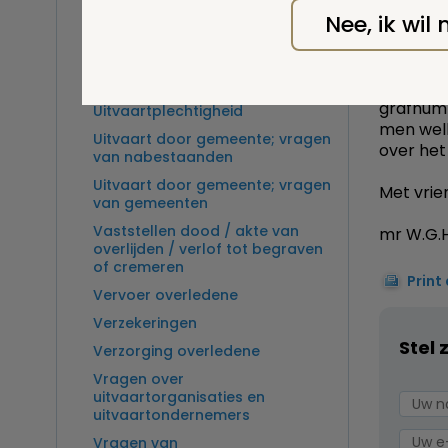
de houde
Overlijden op zee en
Nee, ik wil
heeft di
zeebegrafenis
is geen v
Sectie
Ter beschikking wetenschap
Voor de 
grafnumm
Uitvaartplechtigheid
men welk
Uitvaart door gemeente; vragen
over het 
van nabestaanden
Uitvaart door gemeente; vragen
Met vrien
van gemeenten
Vaststellen dood / akte van
mr W.G.H
overlijden / verlof tot begraven
of cremeren
Print
Vervoer overledene
Verzekeringen
Stel 
Verzorging overledene
Vragen over
uitvaartorganisaties en
uitvaartondernemers
Vragen van