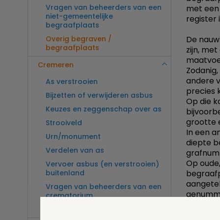
Vragen van beheerders van een
met een 
niet-gemeentelijke
register
begraafplaats
Overig begraven /
De nauwk
begraafplaats
zijn, met
maatvoer
Cremeren
Zodanig,
andere v
As verstrooien
precies 
Bijzetten of verwijderen asbus
Op die ka
Keuzes en zeggenschap over as
bijvoorb
grootte 
Strooiveld
In een a
Urn/monument
diepte b
Verdelen van as
grafnum
Op oude,
Vervoer asbus (en verstrooien)
buitenland
begraafp
aangetek
Vragen van beheerders van een
genummer
crematorium
Overig cremeren
Tegen de