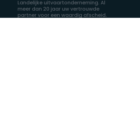
Landelijke uitvaartonderneming. Al
meer dan 20 jaar uw vertrouwde
partner voor een waardig afscheid.
088 - 848 82 27
24/7 bereikbaar, dag en nacht