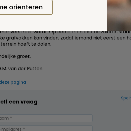
r zelf het graf moet kunnen vinden en dat iedereen het 
 me oriënteren
e informatie te krijgen (het register is openbaar). Een g
erplichting, maar feitelijk wel erg handig.
openbaarheid van de informatie lijkt het mij voldoende al
er verstrekt wordt. Op een bord naast de zuil kan staa
e grafvakken kan vinden, zodat iemand niet eerst een ha
terrein hoeft te dolen.
delijke groet,
.M. van der Putten
 deze pagina
Spel
zelf een vraag