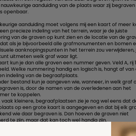
nauwkeurige aanduiding van de plaats waar zij begraven z
 is openbaar.
eurige aanduiding moet volgens mij een kaart of meer 
 een precieze indeling van het terrein, waar je de juiste
ing van de graven op kunt zien en de locatie van de gra
 dat als je bijvoorbeeld alle grafmonumenten en bomen 
isuele aanknopingspunten in het terrein zou verwijderen, 
kunt uitmeten welk graf waar ligt.
art kun je dan alle graven een nummer geven. Veld A, rij 1
eeld. Welke nummering handig en logisch is, hangt af van
en indeling van de begraafplaats.
nder bestand kun je aangeven wie, wanneer, in welk graf 
egraven is, door de namen van de overledenen aan het
mer te koppelen.
 vaak kleinere, begraafplaatsen zie je nog wel eens dat d
laats op een grote kaart is aangegeven en dat bij elk gra
end wie daar begraven is. Dan hoeven de graven niet
d te zijn, maar dat kan toch wel handig zijn.
ze achtergrond kan ik overgaan naar uw vraag. Wat de 