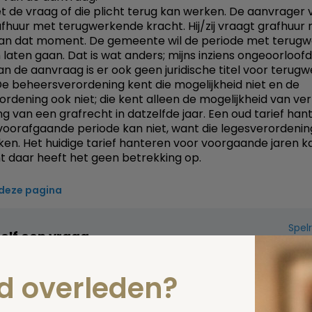
et de vraag of die plicht terug kan werken. De aanvrager 
fhuur met terugwerkende kracht. Hij/zij vraagt grafhuur
van dat moment. De gemeente wil de periode met terug
n laten gaan. Dat is wat anders; mijns inziens ongeoorloof
n de aanvraag is er ook geen juridische titel voor terug
De beheersverordening kent die mogelijkheid niet en de
ordening ook niet; die kent alleen de mogelijkheid van ver
ng van een grafrecht in datzelfde jaar. Een oud tarief han
voorafgaande periode kan niet, want die legesverordening
ken. Het huidige tarief hanteren voor voorgaande jaren k
nt daar heeft het geen betrekking op.
 deze pagina
Spel
zelf een vraag
nd overleden?