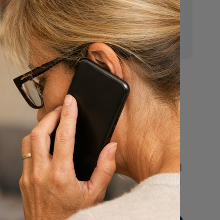
E-mail:
mr.vanderputten@gmail.com
Nu
n
een uitvaart
regelen
Beschrijf uw wensen
online of bel ons geheel
vrijblijvend voor hulp na
een overlijden.