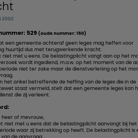
cht
i 2002
nummer: 529
(oude nummer: 150)
dat een gemeente achteraf geen leges mag heffen voor
ng huurtijd dus met terugwerkende kracht.
ik niet met u eens. De belastingplicht vangt aan op het 
verzoek wordt ingediend, m.a.w. op het moment van de 
periode niet ter zake maar de dienstverlening op het m
raag.
n het arikel betreffende de heffing van de leges die in de
wet staat vermeld, stelt dat een gemeente leges kan h
ienst die zij verleent.
rd:
 heer of mevrouw,
et niet met u eens dat de belastingplicht aanvangt bij het
eriode waar zij betrekking op heeft. De belastingplicht is 
van de aanvraag.