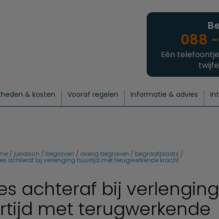
Be
088 -
Eén telefoontje
twijfe
kheden & kosten
Vooraf regelen
Informatie & advies
In
regelen
atie
 onze experts
hecklist uitvaart regelen
Waarom een uitvaart regelen?
Een laatste groet
Crematie regelen
Bedrijvengids
Intakeformulier
Thuisuitvaart crematie
Begrafenis regelen
Nieuws
Wensen vastleggen
Agenda
Offerte 
Intiem
Uitgebreid
Begrafenis Compleet
Natuurbegrafenis
Du
me
juridisch
begraven
overig begraven / begraafplaats
es achteraf bij verlenging huurtijd met terugwerkende kracht
es achteraf bij verlenging
rtijd met terugwerkende