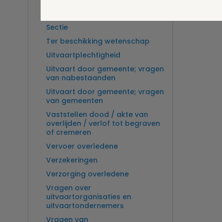
Overlijden op zee en
zeebegrafenis
Sectie
Ter beschikking wetenschap
Uitvaartplechtigheid
Uitvaart door gemeente; vragen
van nabestaanden
Uitvaart door gemeente; vragen
van gemeenten
Vaststellen dood / akte van
overlijden / verlof tot begraven
of cremeren
Vervoer overledene
Verzekeringen
Verzorging overledene
Vragen over
uitvaartorganisaties en
uitvaartondernemers
Vragen van