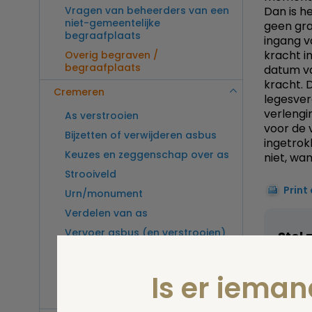
Vragen van beheerders van een
Dan is h
niet-gemeentelijke
geen gra
begraafplaats
ingang 
kracht i
Overig begraven /
begraafplaats
datum va
kracht. 
Cremeren
legesver
verlengi
As verstrooien
voor de 
Bijzetten of verwijderen asbus
ingetrok
Keuzes en zeggenschap over as
niet, wa
Strooiveld
Print
Urn/monument
Verdelen van as
Vervoer asbus (en verstrooien)
Stel 
buitenland
Vragen van beheerders van een
Is er iema
crematorium
Overig cremeren