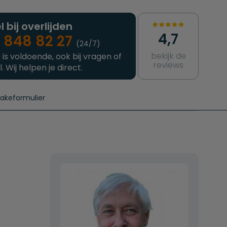
l bij overlijden
4,7
 848 82 27
(24/7)
bekijk de
 is voldoende, ook bij vragen of
reviews
l. Wij helpen je direct.
takeformulier
aanvragen
e crematie
Intakeformulier
Complete uitvaart
Contact
urzame uitvaart
Prijzen crematoria