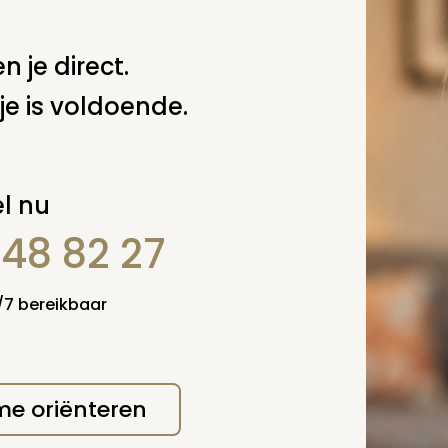
n je direct.
je is voldoende.
l nu
erplicht, maar
Verzende
 niet gepubliceerd.
848 82 27
4/7 bereikbaar
 me oriënteren