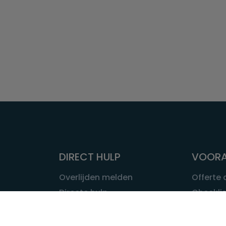
DIRECT HULP
VOORA
Overlijden melden
Offerte
Directe hulp
Checklis
Intakeformulier
Wat kost
Eerste 24 uur
Uitvaart 