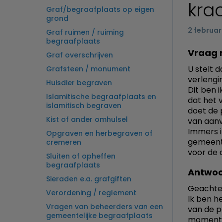
kra
Graf/begraafplaats op eigen
grond
2 februar
Graf ruimen / ruiming
begraafplaats
Vraag 
Graf overschrijven
U stelt 
Grafsteen / monument
verlengi
Huisdier begraven
Dit ben 
Islamitische begraafplaats en
dat het 
islamitisch begraven
doet de 
Kist of ander omhulsel
van aanv
Immers i
Opgraven en herbegraven of
gemeente
cremeren
voor de d
Sluiten of opheffen
begraafplaats
Antwoo
Sieraden e.a. grafgiften
Geachte
Verordening / reglement
Ik ben h
Vragen van beheerders van een
van de p
gemeentelijke begraafplaats
moment 