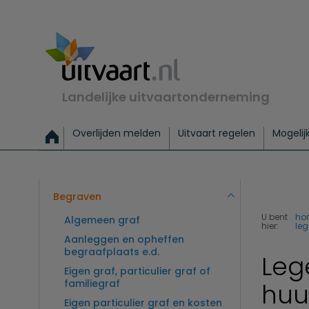
Landelijke uitvaartonderneming
Overlijden melden
Uitvaart regelen
Mogelij
Meld een overlijden
Alles over een uitvaart regelen
Uitvaartmogelijkheden
Uitvaart regelen bij leven
Alle onderwerpen
Wat kost een uitvaart?
Directe hulp bij overlijden
Keuzehulp
Uitvaart laten regelen
Checklist uitvaart 
Directe crem
Vraag
C
Exclusieve uitvaart
Begrafenis Basis
Begrafenis 
Begraven
U bent
ho
Algemeen graf
hier:
leg
Aanleggen en opheffen
begraafplaats e.d.
Leg
Eigen graf, particulier graf of
familiegraf
huu
Eigen particulier graf en kosten