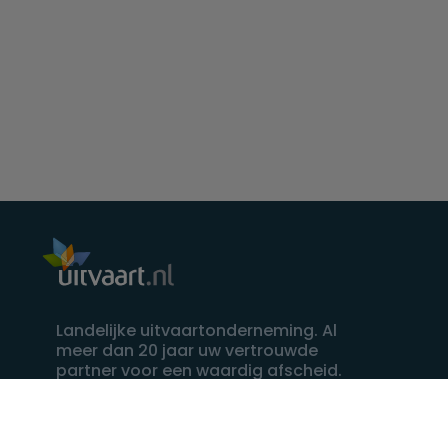
Landelijke uitvaartonderneming. Al
meer dan 20 jaar uw vertrouwde
partner voor een waardig afscheid.
088 - 848 82 27
24/7 bereikbaar, dag en nacht