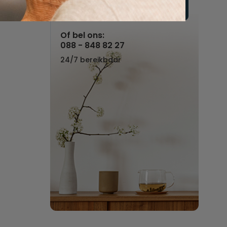
Vul hier uw wensen in
Of bel ons:
088 - 848 82 27
24/7 bereikbaar