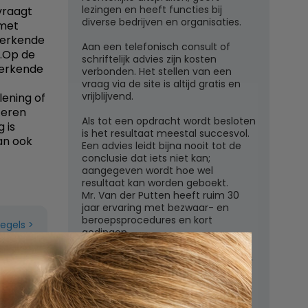
lezingen en heeft functies bij
vraagt
diverse bedrijven en organisaties.
 met
werkende
Aan een telefonisch consult of
d.Op de
schriftelijk advies zijn kosten
werkende
verbonden. Het stellen van een
vraag via de site is altijd gratis en
vrijblijvend.
lening of
teren
Als tot een opdracht wordt besloten
 is
is het resultaat meestal succesvol.
an ook
Een advies leidt bijna nooit tot de
conclusie dat iets niet kan;
aangegeven wordt hoe wel
resultaat kan worden geboekt.
Mr. Van der Putten heeft ruim 30
jaar ervaring met bezwaar- en
beroepsprocedures en kort
regels
gedingen.
Juridisch adviesbureau mr. W.G.H.M.
van der Putten c.s.
Zutphensestraatweg 7
6881 WN Velp (Gld)