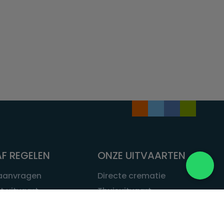
F REGELEN
ONZE UITVAARTEN
 aanvragen
Directe crematie
t uitvaart
Thuisuitvaart
 een uitvaart
Complete uitvaart
bij leven
Exclusieve uitvaart