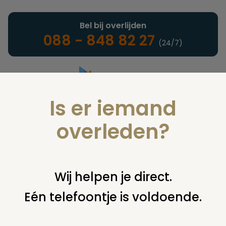
Bel bij overlijden
088 - 848 82 27
(24/7)
Is er iemand
Landelijke uitvaartonderneming
overleden?
Juridisch
Wij helpen je direct.
Eén telefoontje is voldoende.
U bent hier:
home
juridisch
begraven
overig begraven /
begraafplaats
bedankt / 6418