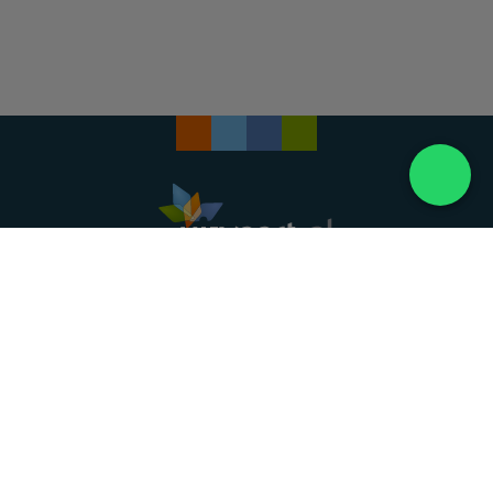
Landelijke uitvaartonderneming. Al meer dan 20
jaar uw vertrouwde partner voor een waardig
afscheid.
088 - 848 82 27
24/7 bereikbaar, dag en nacht