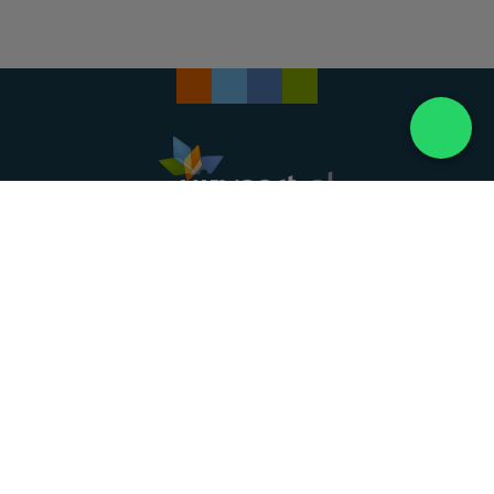
Landelijke uitvaartonderneming. Al meer dan 20
jaar uw vertrouwde partner voor een waardig
afscheid.
088 - 848 82 27
24/7 bereikbaar, dag en nacht
DIRECT HULP