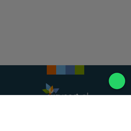
Landelijke uitvaartonderneming. Al meer dan 20
jaar uw vertrouwde partner voor een waardig
afscheid.