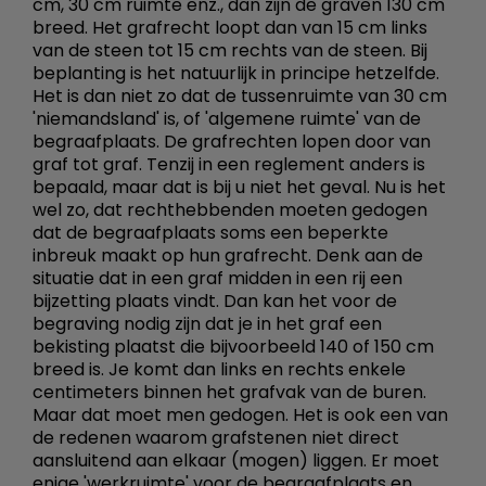
cm, 30 cm ruimte enz., dan zijn de graven 130 cm
breed. Het grafrecht loopt dan van 15 cm links
van de steen tot 15 cm rechts van de steen. Bij
beplanting is het natuurlijk in principe hetzelfde.
Het is dan niet zo dat de tussenruimte van 30 cm
'niemandsland' is, of 'algemene ruimte' van de
begraafplaats. De grafrechten lopen door van
graf tot graf. Tenzij in een reglement anders is
bepaald, maar dat is bij u niet het geval. Nu is het
wel zo, dat rechthebbenden moeten gedogen
dat de begraafplaats soms een beperkte
inbreuk maakt op hun grafrecht. Denk aan de
situatie dat in een graf midden in een rij een
bijzetting plaats vindt. Dan kan het voor de
begraving nodig zijn dat je in het graf een
bekisting plaatst die bijvoorbeeld 140 of 150 cm
breed is. Je komt dan links en rechts enkele
centimeters binnen het grafvak van de buren.
Maar dat moet men gedogen. Het is ook een van
de redenen waarom grafstenen niet direct
aansluitend aan elkaar (mogen) liggen. Er moet
enige 'werkruimte' voor de begraafplaats en