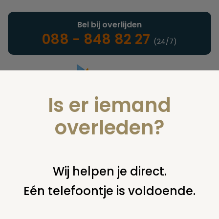
Bel bij overlijden
088 - 848 82 27
(24/7)
Is er iemand
Landelijke uitvaartonderneming
overleden?
Juridisch
Wij helpen je direct.
Eén telefoontje is voldoende.
U bent hier:
home
juridisch
begraven
grafsteen /
monument
zuil ouders náást grafmonument (andere
rechthebbende)