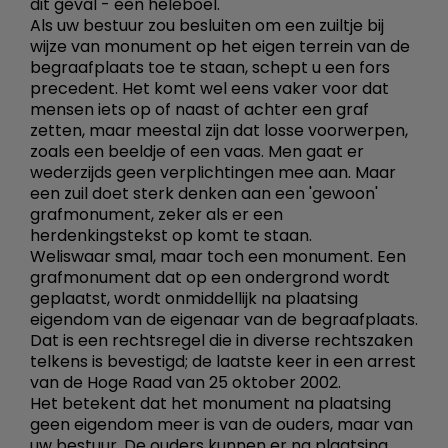
dit geval - een heleboel.
Als uw bestuur zou besluiten om een zuiltje bij
wijze van monument op het eigen terrein van de
begraafplaats toe te staan, schept u een fors
precedent. Het komt wel eens vaker voor dat
mensen iets op of naast of achter een graf
zetten, maar meestal zijn dat losse voorwerpen,
zoals een beeldje of een vaas. Men gaat er
wederzijds geen verplichtingen mee aan. Maar
een zuil doet sterk denken aan een 'gewoon'
grafmonument, zeker als er een
herdenkingstekst op komt te staan.
Weliswaar smal, maar toch een monument. Een
grafmonument dat op een ondergrond wordt
geplaatst, wordt onmiddellijk na plaatsing
eigendom van de eigenaar van de begraafplaats.
Dat is een rechtsregel die in diverse rechtszaken
telkens is bevestigd; de laatste keer in een arrest
van de Hoge Raad van 25 oktober 2002.
Het betekent dat het monument na plaatsing
geen eigendom meer is van de ouders, maar van
uw bestuur. De ouders kunnen er na plaatsing