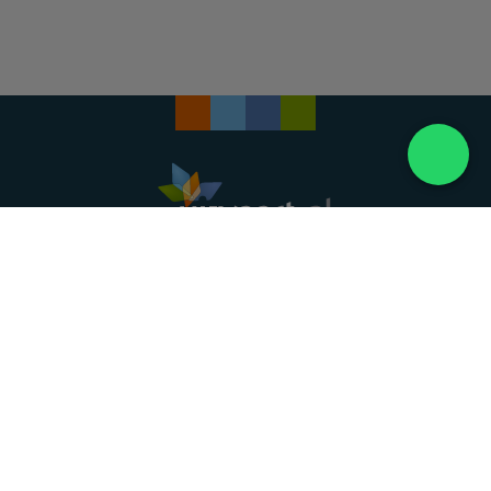
Landelijke uitvaartonderneming. Al meer dan 20
jaar uw vertrouwde partner voor een waardig
afscheid.
088 - 848 82 27
24/7 bereikbaar, dag en nacht