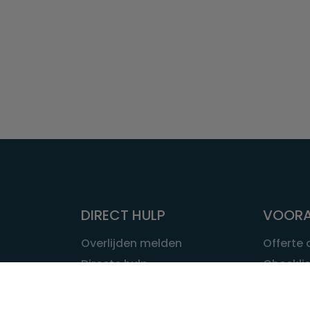
DIRECT HULP
VOORA
Overlijden melden
Offerte
Directe hulp
Checklis
Intakeformulier
Wat kost
Eerste 24 uur
Uitvaart 