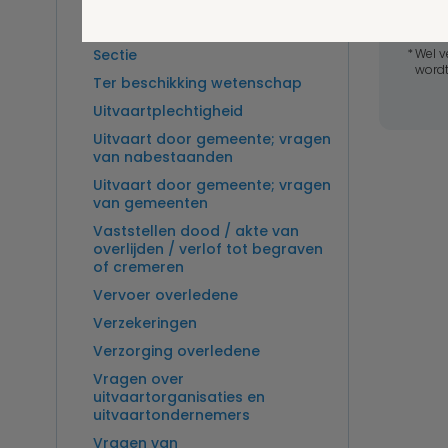
Overlijden op zee en
zeebegrafenis
Sectie
Wel v
wordt
Ter beschikking wetenschap
Uitvaartplechtigheid
Uitvaart door gemeente; vragen
van nabestaanden
Uitvaart door gemeente; vragen
van gemeenten
Vaststellen dood / akte van
overlijden / verlof tot begraven
of cremeren
Vervoer overledene
Verzekeringen
Verzorging overledene
Vragen over
uitvaartorganisaties en
uitvaartondernemers
Vragen van