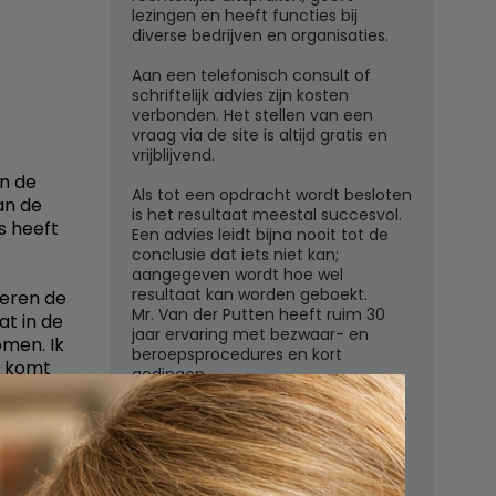
lezingen en heeft functies bij
diverse bedrijven en organisaties.
Aan een telefonisch consult of
schriftelijk advies zijn kosten
verbonden. Het stellen van een
vraag via de site is altijd gratis en
vrijblijvend.
an de
Als tot een opdracht wordt besloten
an de
is het resultaat meestal succesvol.
s heeft
Een advies leidt bijna nooit tot de
conclusie dat iets niet kan;
aangegeven wordt hoe wel
resultaat kan worden geboekt.
geren de
Mr. Van der Putten heeft ruim 30
at in de
jaar ervaring met bezwaar- en
men. Ik
beroepsprocedures en kort
n komt
gedingen.
t
Zij zal
Juridisch adviesbureau mr. W.G.H.M.
van der Putten c.s.
Zutphensestraatweg 7
 ik nu
6881 WN Velp (Gld)