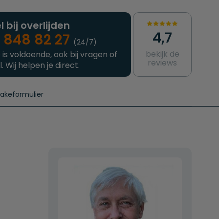
l bij overlijden
4,7
 848 82 27
(24/7)
bekijk de
 is voldoende, ook bij vragen of
reviews
l. Wij helpen je direct.
takeformulier
aanvragen
e crematie
Intakeformulier
Complete uitvaart
Contact
urzame uitvaart
Prijzen crematoria