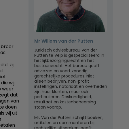
Mr Willem van der Putten
 broer
Juridisch adviesbureau Van der
was
Putten te Velp is gespecialiseerd in
het lijkbezorgingsrecht en het
dat zij
bestuursrecht. Het bureau geeft
al
adviezen en voert zonodig
gerechtelijke procedures. Niet
iet
alleen bedrijven, non-profit
die wij
instellingen, notariaat en overheden
s weer
zijn haar klanten, maar ook
zegt dat
particulieren. Deskundigheid,
ningen van
resultaat en kostenbeheersing
 te doen,
staan voorop.
 wij uit
Mr. Van der Putten schrijft boeken,
n
artikelen en commentaren bij
betalen
rechterlijke uitspraken, geeft