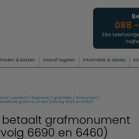
Be
088 -
Eén telefoontje
twijfe
kheden & kosten
Vooraf regelen
Informatie & advies
In
regelen
atie
 onze experts
hecklist uitvaart regelen
Waarom een uitvaart regelen?
Een laatste groet
Crematie regelen
Bedrijvengids
Intakeformulier
Thuisuitvaart crematie
Begrafenis regelen
Nieuws
Wensen vastleggen
Agenda
Offerte 
Intiem
Uitgebreid
Begrafenis Compleet
Natuurbegrafenis
Du
ome
juridisch
begraven
grafsteen / monument
ie betaalt grafmonument (vervolg 6690 en 6460)
 betaalt grafmonument
rvolg 6690 en 6460)