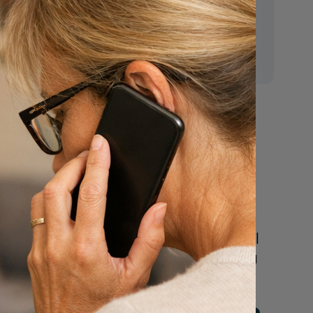
E-mail:
mr.vanderputten@gmail.com
Nu
regels
een uitvaart
regelen
Beschrijf uw wensen
online of bel ons geheel
vrijblijvend voor hulp na
een overlijden.