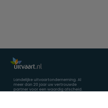
Landelijke uitvaartonderneming. Al
meer dan 20 jaar uw vertrouwde
partner voor een waardig afscheid.
088 - 848 82 27
24/7 bereikbaar, dag en nacht