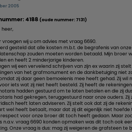
ber 2005
nummer: 4188
(oude nummer: 7131)
 heer,
r vroegen wij u om advies met vraag 6690.
erd gesteld dat alle kosten m.b.t. de begrafenis van onze
alatenschap zouden moeten worden betaald. Mijn broer 
en en heeft 2 minderjarige kinderen.
gen wij een vervelend schrijven van zijn ex waarin zij stelt 
ingen van het grafmonument en de dankbetuiging niet z
omdat zij daar geen bemoeienis mee heeft gehad. Zij wil n
oor iets wat zij niet heeft besteld. Zij heeft de rekeningen 
notaris hadden gestuurd om te laten betalen en die zij du
otaris had gekregen, teruggestuurd naar onze ouders. Zij 
juridisch heeft laten adviseren. Zij stelt ook dat zij de reke
rt wel heeft betaalt, maar dat zij dit eigenlijk niet hoefde
 respect voor onze broer dit toch heeft gedaan. Maar zoals
s n.a.v. vraag 6690 konden opmaken was dit toch ook ee
ting. Onze vraag is dus: mag zij weigeren de grafsteen te 