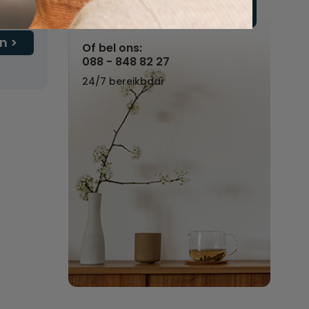
Vul hier uw wensen in
n
Of bel ons:
088 - 848 82 27
24/7 bereikbaar