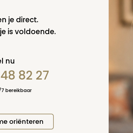
delijke groet,
n je direct.
.M. van der Putten
je is voldoende.
 deze pagina
Spel
zelf een vraag
l nu
848 82 27
4/7 bereikbaar
 me oriënteren