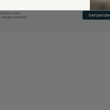
erplicht, maar
Verzende
 niet gepubliceerd.