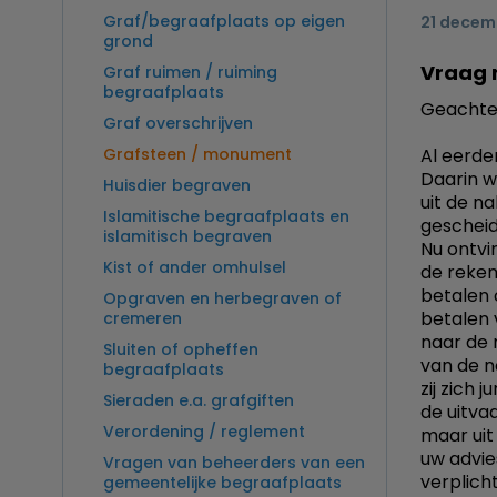
Graf/begraafplaats op eigen
21 decem
grond
Vraag 
Graf ruimen / ruiming
begraafplaats
Geachte
Graf overschrijven
Grafsteen / monument
Al eerde
Daarin w
Huisdier begraven
uit de n
Islamitische begraafplaats en
gescheid
islamitisch begraven
Nu ontvin
Kist of ander omhulsel
de reken
betalen 
Opgraven en herbegraven of
betalen v
cremeren
naar de 
Sluiten of opheffen
van de n
begraafplaats
zij zich 
Sieraden e.a. grafgiften
de uitvaa
Verordening / reglement
maar uit
uw advie
Vragen van beheerders van een
verplich
gemeentelijke begraafplaats