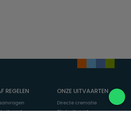
F REGELEN
ONZE UITVAARTEN
 aanvragen
Directe crematie
t uitvaart
Thuisuitvaart
 een uitvaart
Complete uitvaart
bij leven
Exclusieve uitvaart