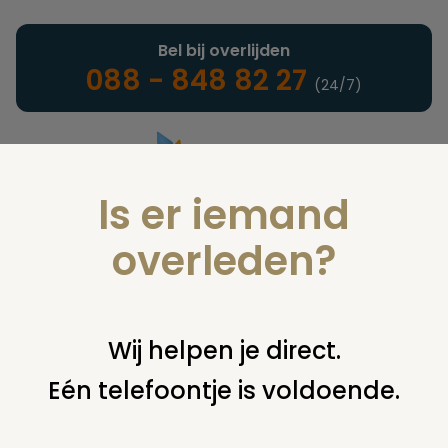
Bel bij overlijden
088 - 848 82 27
(24/7)
Is er iemand
Landelijke uitvaartonderneming
overleden?
Juridisch
Wij helpen je direct.
Eén telefoontje is voldoende.
U bent hier:
home
juridisch
begraven
grafsteen /
monument
waarschuwing en ruiming grafzerk