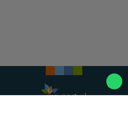
Landelijke uitvaartonderneming. Al meer dan 20
jaar uw vertrouwde partner voor een waardig
afscheid.