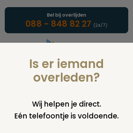
Bel bij overlijden
088 - 848 82 27
(24/7)
Is er iemand
Landelijke uitvaartonderneming
overleden?
Juridisch
Wij helpen je direct.
Eén telefoontje is voldoende.
U bent hier:
home
juridisch
begraven
grafsteen /
monument
verkeerde plaats grafmonument