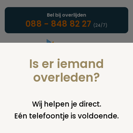
Bel bij overlijden
088 - 848 82 27
(24/7)
Is er iemand
Landelijke uitvaartonderneming
overleden?
Juridisch
Wij helpen je direct.
Eén telefoontje is voldoende.
U bent hier:
home
juridisch
begraven
grafsteen /
monument
verhuizen grafsteen