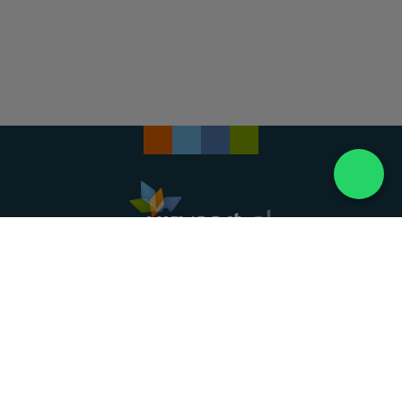
Landelijke uitvaartonderneming. Al meer dan 20
jaar uw vertrouwde partner voor een waardig
afscheid.
088 - 848 82 27
24/7 bereikbaar, dag en nacht