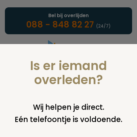
Bel bij overlijden
088 - 848 82 27
(24/7)
Is er iemand
Landelijke uitvaartonderneming
overleden?
Juridisch
Wij helpen je direct.
Eén telefoontje is voldoende.
U bent hier:
home
juridisch
begraven
grafsteen /
monument
vandalisme en risico schade grafsteen