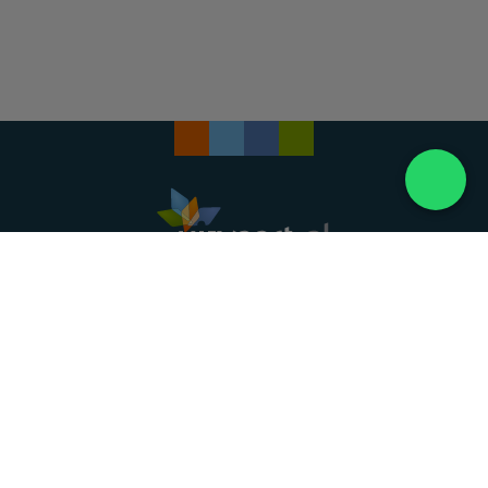
Landelijke uitvaartonderneming. Al meer dan 20
jaar uw vertrouwde partner voor een waardig
afscheid.
088 - 848 82 27
24/7 bereikbaar, dag en nacht