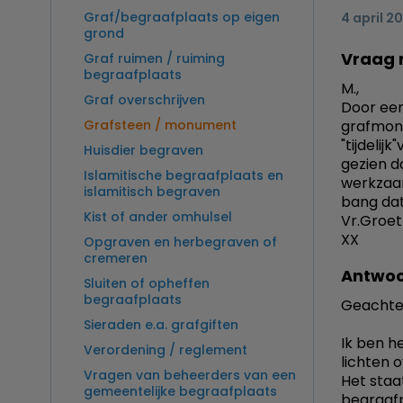
Graf/begraafplaats op eigen
4 april 2
grond
Vraag 
Graf ruimen / ruiming
begraafplaats
M.,
Graf overschrijven
Door een
Grafsteen / monument
grafmonu
"tijdelij
Huisdier begraven
gezien d
Islamitische begraafplaats en
werkzaam
islamitisch begraven
bang dat 
Kist of ander omhulsel
Vr.Groet
XX
Opgraven en herbegraven of
cremeren
Antwoo
Sluiten of opheffen
begraafplaats
Geachte
Sieraden e.a. grafgiften
Ik ben h
Verordening / reglement
lichten 
Vragen van beheerders van een
Het staa
gemeentelijke begraafplaats
begraaf