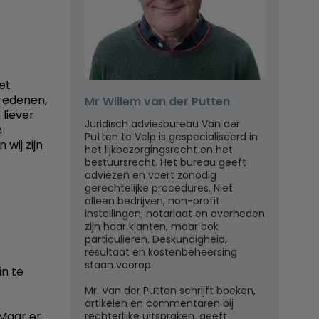
et
redenen,
Mr Willem van der Putten
 liever
Juridisch adviesbureau Van der
n
Putten te Velp is gespecialiseerd in
wij zijn
het lijkbezorgingsrecht en het
bestuursrecht. Het bureau geeft
adviezen en voert zonodig
gerechtelijke procedures. Niet
alleen bedrijven, non-profit
instellingen, notariaat en overheden
zijn haar klanten, maar ook
particulieren. Deskundigheid,
resultaat en kostenbeheersing
staan voorop.
in te
Mr. Van der Putten schrijft boeken,
artikelen en commentaren bij
Maar er
rechterlijke uitspraken, geeft