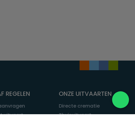
F REGELEN
ONZE UITVAARTEN
 aanvragen
Directe crematie
t uitvaart
Thuisuitvaart
 een uitvaart
Complete uitvaart
bij leven
Exclusieve uitvaart