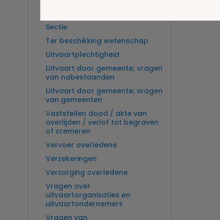
Overlijden op zee en
zeebegrafenis
Sectie
Ter beschikking wetenschap
Uitvaartplechtigheid
Uitvaart door gemeente; vragen
van nabestaanden
Uitvaart door gemeente; vragen
van gemeenten
Vaststellen dood / akte van
overlijden / verlof tot begraven
of cremeren
Vervoer overledene
Verzekeringen
Verzorging overledene
Vragen over
uitvaartorganisaties en
uitvaartondernemers
Vragen van