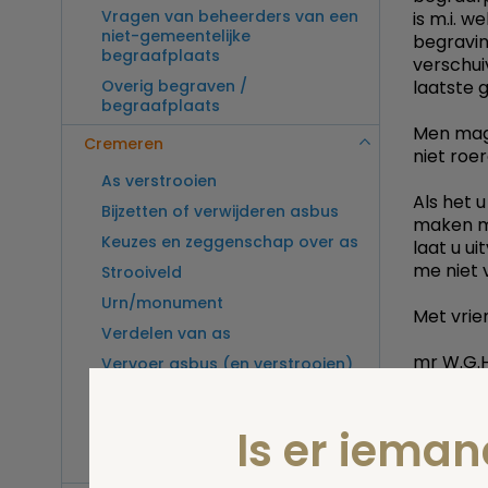
Vragen van beheerders van een
is m.i. w
niet-gemeentelijke
begravin
begraafplaats
verschui
Overig begraven /
laatste
begraafplaats
Men mag 
Cremeren
niet roer
As verstrooien
Als het 
Bijzetten of verwijderen asbus
maken me
Keuzes en zeggenschap over as
laat u ui
me niet 
Strooiveld
Urn/monument
Met vrien
Verdelen van as
mr W.G.H
Vervoer asbus (en verstrooien)
buitenland
Print
Vragen van beheerders van een
Is er iema
crematorium
Overig cremeren
Stel 