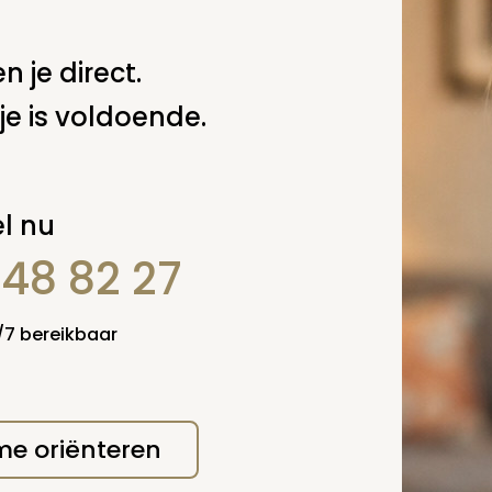
n je direct.
je is voldoende.
l nu
848 82 27
4/7 bereikbaar
erplicht, maar
Verzende
 niet gepubliceerd.
 me oriënteren