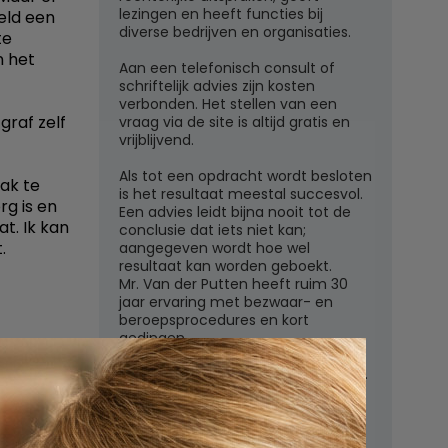
lezingen en heeft functies bij
eeld een
diverse bedrijven en organisaties.
te
n het
Aan een telefonisch consult of
schriftelijk advies zijn kosten
verbonden. Het stellen van een
graf zelf
vraag via de site is altijd gratis en
vrijblijvend.
Als tot een opdracht wordt besloten
ak te
is het resultaat meestal succesvol.
g is en
Een advies leidt bijna nooit tot de
at. Ik kan
conclusie dat iets niet kan;
.
aangegeven wordt hoe wel
resultaat kan worden geboekt.
Mr. Van der Putten heeft ruim 30
jaar ervaring met bezwaar- en
beroepsprocedures en kort
gedingen.
Juridisch adviesbureau mr. W.G.H.M.
van der Putten c.s.
Zutphensestraatweg 7
6881 WN Velp (Gld)
regels