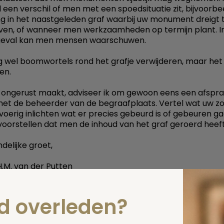
el een verschil of men met een spoedsituatie zit, bijvoorb
g in het naastgeleden graf waarbij uw monument dreigt 
ven, of wanneer men werkzaamheden op termijn plant. I
 geval kan men mensen waarschuwen.
wel boomwortels rond het grafje verwijderen, maar het 
en.
u ongerust maakt, adviseer ik om gewoon eens een afspra
t de beheerder van de begraafplaats. Vertel wat uw zor
tvoerig inlichten wat er precies gebeurd is of gebeuren ga
voorstellen dat men de inhoud van het graf geroerd heeft
delijke groet,
.M. van der Putten
 deze pagina
nd overleden?
Spel
zelf een vraag