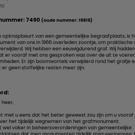
010
nummer: 7490
(oude nummer: 15615)
 opknapbeurt van een gemeentelijke begraafplaats, is h
ment van ons in 1966 overleden zoontje, om praktische 
k"verwijderd. Wij hebben een eeuwigdurend graf. Wij hadden
at er vooraf met ons gesproken was over de uit te voere
heden. Er zijn boomwortels verwijderd rond het grafje en 
er geen stoffelijke resten meer zijn.
rd:
 heer,
et met u eens dat het beter geweest zou zijn om u vooraf 
over het tijdelijk wegnemen van het grafmonument.
t wel vaker in beheersverordeningen van gemeentelijke
plaatsen dat men monumenten tijdelijk mag wegnemen. 