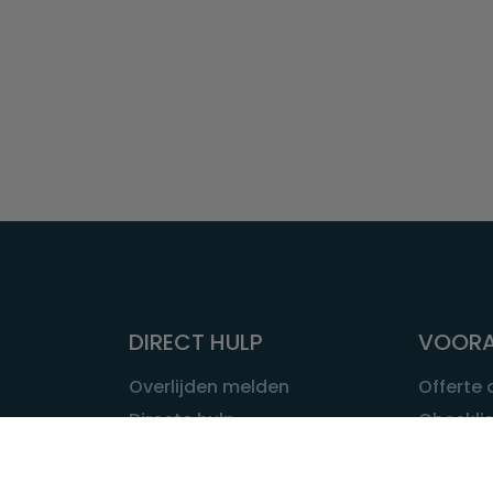
DIRECT HULP
VOORA
Overlijden melden
Offerte
Directe hulp
Checklis
Intakeformulier
Wat kost
Eerste 24 uur
Uitvaart 