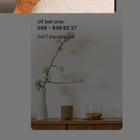
Vul hier uw wensen in
Of bel ons:
088 - 848 82 27
24/7 bereikbaar