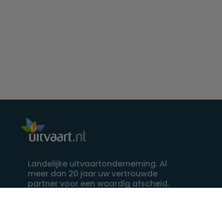
Landelijke uitvaartonderneming. Al
meer dan 20 jaar uw vertrouwde
partner voor een waardig afscheid.
088 - 848 82 27
24/7 bereikbaar, dag en nacht