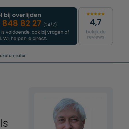
l bij overlijden
4,7
 848 82 27
(24/7)
bekijk de
 is voldoende, ook bij vragen of
reviews
l. Wij helpen je direct.
takeformulier
aanvragen
e crematie
Intakeformulier
Complete uitvaart
Contact
urzame uitvaart
Prijzen crematoria
ls