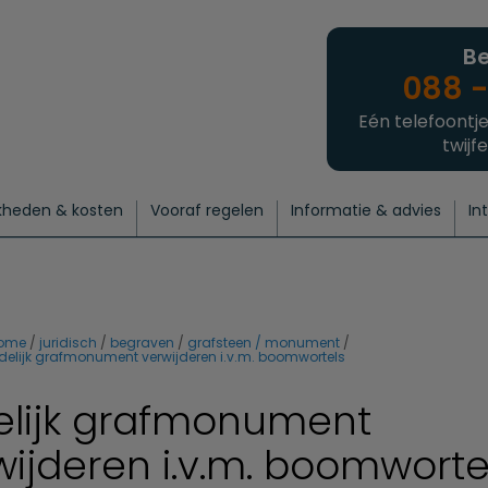
Be
088 -
Eén telefoontje
twijfe
kheden & kosten
Vooraf regelen
Informatie & advies
In
regelen
atie
 onze experts
hecklist uitvaart regelen
Waarom een uitvaart regelen?
Een laatste groet
Crematie regelen
Bedrijvengids
Intakeformulier
Thuisuitvaart crematie
Begrafenis regelen
Nieuws
Wensen vastleggen
Agenda
Offerte 
Intiem
Uitgebreid
Begrafenis Compleet
Natuurbegrafenis
Du
ome
juridisch
begraven
grafsteen / monument
jdelijk grafmonument verwijderen i.v.m. boomwortels
delijk grafmonument
wijderen i.v.m. boomworte