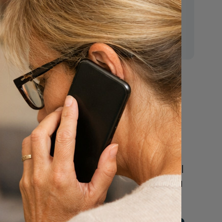
E-mail:
mr.vanderputten@gmail.com
Nu
een uitvaart
regelen
Beschrijf uw wensen
n
online of bel ons geheel
vrijblijvend voor hulp na
een overlijden.