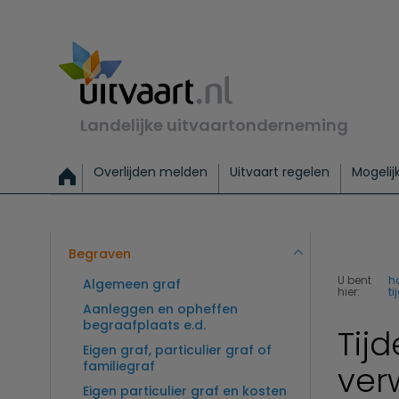
Landelijke uitvaartonderneming
Overlijden melden
Uitvaart regelen
Mogelij
Meld een overlijden
Alles over een uitvaart regelen
Uitvaartmogelijkheden
Uitvaart regelen bij leven
Alle onderwerpen
Wat kost een uitvaart?
Directe hulp bij overlijden
Keuzehulp
Uitvaart laten regelen
Checklist uitvaart 
Directe crem
Vraag
C
Exclusieve uitvaart
Begrafenis Basis
Begrafenis 
Begraven
U bent
h
Algemeen graf
hier:
ti
Aanleggen en opheffen
begraafplaats e.d.
Tij
Eigen graf, particulier graf of
familiegraf
ver
Eigen particulier graf en kosten