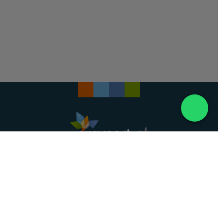
Landelijke uitvaartonderneming. Al meer dan 20
jaar uw vertrouwde partner voor een waardig
afscheid.
088 - 848 82 27
24/7 bereikbaar, dag en nacht