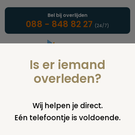
Bel bij overlijden
088 - 848 82 27
(24/7)
Is er iemand
Landelijke uitvaartonderneming
overleden?
Juridisch
Wij helpen je direct.
Eén telefoontje is voldoende.
U bent hier:
home
juridisch
begraven
grafsteen /
monument
tijd verzakken grafsteen