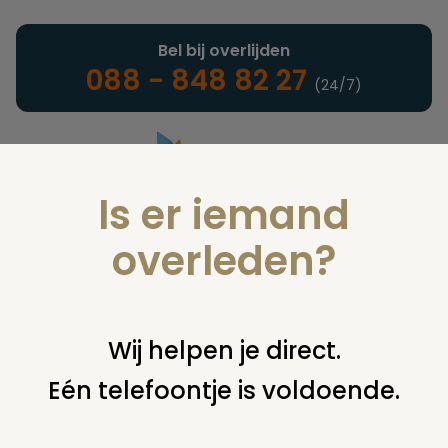
Bel bij overlijden
088 - 848 82 27
(24/7)
Is er iemand
Landelijke uitvaartonderneming
overleden?
Juridisch
Wij helpen je direct.
Eén telefoontje is voldoende.
U bent hier:
home
juridisch
begraven
grafsteen /
monument
terughalen grafzerk door natuursteenleverancier