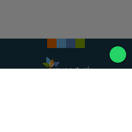
Landelijke uitvaartonderneming. Al meer dan 20
jaar uw vertrouwde partner voor een waardig
afscheid.
088 - 848 82 27
24/7 bereikbaar, dag en nacht