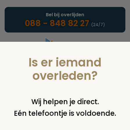
Bel bij overlijden
088 - 848 82 27
(24/7)
Is er iemand
Landelijke uitvaartonderneming
overleden?
Juridisch
Wij helpen je direct.
Eén telefoontje is voldoende.
U bent hier:
home
juridisch
begraven
grafsteen /
monument
meer onderhoudskosten 2 (vervolg vraag 1715)