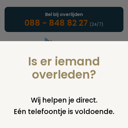
Bel bij overlijden
088 - 848 82 27
(24/7)
Is er iemand
Landelijke uitvaartonderneming
overleden?
Juridisch
Wij helpen je direct.
Eén telefoontje is voldoende.
U bent hier:
home
juridisch
begraven
grafsteen /
monument
kosten verwijderen grafsteenfunderingen