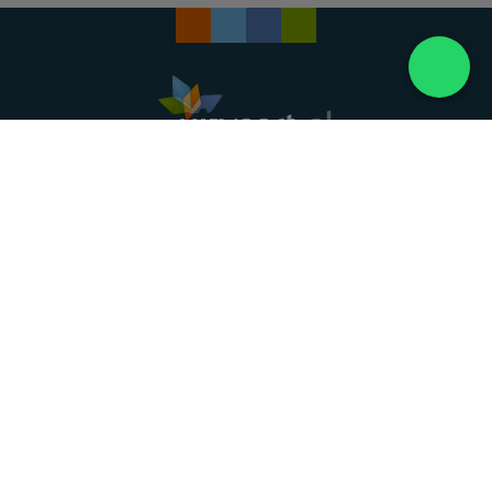
Landelijke uitvaartonderneming. Al meer dan 20
jaar uw vertrouwde partner voor een waardig
afscheid.
088 - 848 82 27
24/7 bereikbaar, dag en nacht
DIRECT HULP
Overlijden melden