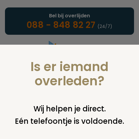
Bel bij overlijden
088 - 848 82 27
(24/7)
Is er iemand
Landelijke uitvaartonderneming
overleden?
Juridisch
Wij helpen je direct.
Eén telefoontje is voldoende.
U bent hier:
home
juridisch
begraven
grafsteen /
monument
beschading grafsteen door maaimachine