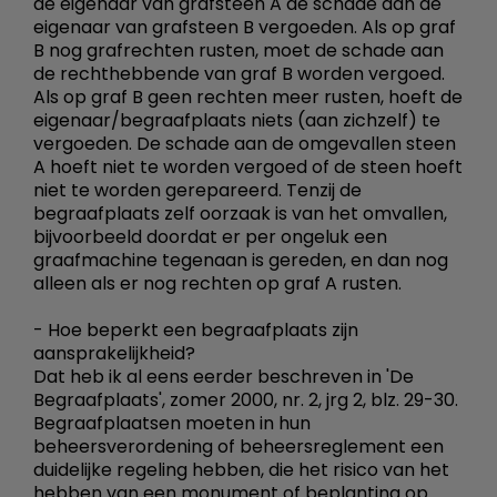
de eigenaar van grafsteen A de schade aan de
eigenaar van grafsteen B vergoeden. Als op graf
B nog grafrechten rusten, moet de schade aan
de rechthebbende van graf B worden vergoed.
Als op graf B geen rechten meer rusten, hoeft de
eigenaar/begraafplaats niets (aan zichzelf) te
vergoeden. De schade aan de omgevallen steen
A hoeft niet te worden vergoed of de steen hoeft
niet te worden gerepareerd. Tenzij de
begraafplaats zelf oorzaak is van het omvallen,
bijvoorbeeld doordat er per ongeluk een
graafmachine tegenaan is gereden, en dan nog
alleen als er nog rechten op graf A rusten.
- Hoe beperkt een begraafplaats zijn
aansprakelijkheid?
Dat heb ik al eens eerder beschreven in 'De
Begraafplaats', zomer 2000, nr. 2, jrg 2, blz. 29-30.
Begraafplaatsen moeten in hun
beheersverordening of beheersreglement een
duidelijke regeling hebben, die het risico van het
hebben van een monument of beplanting op