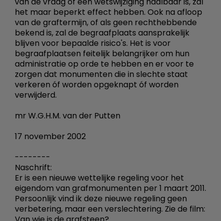
van de vraag of een wetswijziging haalbaar is, zal
het maar beperkt effect hebben. Ook na afloop
van de graftermijn, of als geen rechthebbende
bekend is, zal de begraafplaats aansprakelijk
blijven voor bepaalde risico's. Het is voor
begraafplaatsen feitelijk belangrijker om hun
administratie op orde te hebben en er voor te
zorgen dat monumenten die in slechte staat
verkeren óf worden opgeknapt óf worden
verwijderd.
mr W.G.H.M. van der Putten
17 november 2002
--------
Naschrift:
Er is een nieuwe wettelijke regeling voor het
eigendom van grafmonumenten per 1 maart 2011.
Persoonlijk vind ik deze nieuwe regeling geen
verbetering, maar een verslechtering. Zie de film:
Van wie is de grafsteen?