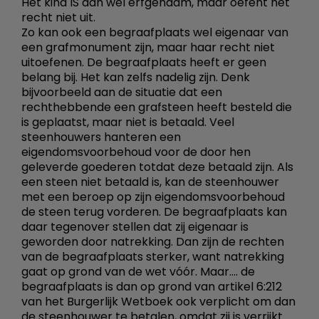
Het kind IS dan wel erfgenaam, maar oefent het
recht niet uit.
Zo kan ook een begraafplaats wel eigenaar van
een grafmonument zijn, maar haar recht niet
uitoefenen. De begraafplaats heeft er geen
belang bij. Het kan zelfs nadelig zijn. Denk
bijvoorbeeld aan de situatie dat een
rechthebbende een grafsteen heeft besteld die
is geplaatst, maar niet is betaald. Veel
steenhouwers hanteren een
eigendomsvoorbehoud voor de door hen
geleverde goederen totdat deze betaald zijn. Als
een steen niet betaald is, kan de steenhouwer
met een beroep op zijn eigendomsvoorbehoud
de steen terug vorderen. De begraafplaats kan
daar tegenover stellen dat zij eigenaar is
geworden door natrekking. Dan zijn de rechten
van de begraafplaats sterker, want natrekking
gaat op grond van de wet vóór. Maar.... de
begraafplaats is dan op grond van artikel 6:212
van het Burgerlijk Wetboek ook verplicht om dan
de steenhouwer te betalen, omdat zij is verrijkt