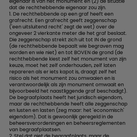
eigenaar is van het monument en (2) de situatie
dat de rechthebbende eigenaar zou zijn.
1. De rechthebbende op een graf heeft een
grafrecht. Een grafrecht geeft zeggenschap
('een uitsluitend recht' zegt de wet) over de
ongeveer 2 vierkante meter die het graf beslaat.
Die zeggenschap strekt zich uit tot IN de grond
(de rechthebbende bepaalt wie begraven mag
worden en wie niet) en tot BOVEN de grond (de
rechthebbende kiest zelf het monument van zijn
keuze, moet het zelf onderhouden, zelf laten
repareren als er iets kapot is, draagt zelf het
risico als het monument zou omwaaien en is
verantwoordelijk als zijn monument omwaait en
bijvoorbeeld het naastliggende graf beschadigt).
De begraafplaats heeft het juridisch eigendom,
maar de rechthebbende heeft alle zeggenschap
en lusten en lasten (zeg maar: het 'economisch'
eigendom). Dat is gewoonlijk geregeld in de
beheersverordeningen en beheersreglementen
van begraafplaatsen.
2. Stel dat niet de begraafplaats, maar de