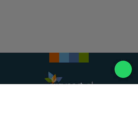
Landelijke uitvaartonderneming. Al meer dan 20
jaar uw vertrouwde partner voor een waardig
afscheid.
088 - 848 82 27